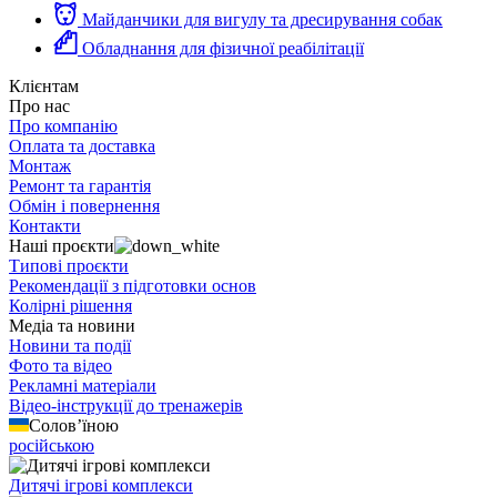
Майданчики для вигулу та дресирування собак
Обладнання для фізичної реабілітації
Клієнтам
Про нас
Про компанію
Оплата та доставка
Монтаж
Ремонт та гарантія
Обмін і повернення
Контакти
Наші проєкти
Типові проєкти
Рекомендації з підготовки основ
Колірні рішення
Медіа та новини
Новини та події
Фото та відео
Рекламні матеріали
Відео-інструкції до тренажерів
Солов’їною
російською
Дитячі ігрові комплекси