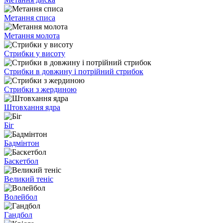
Метання списа
Метання молота
Стрибки у висоту
Стрибки в довжину і потрійний стрибок
Стрибки з жердиною
Штовхання ядра
Біг
Бадмінтон
Баскетбол
Великий теніс
Волейбол
Гандбол