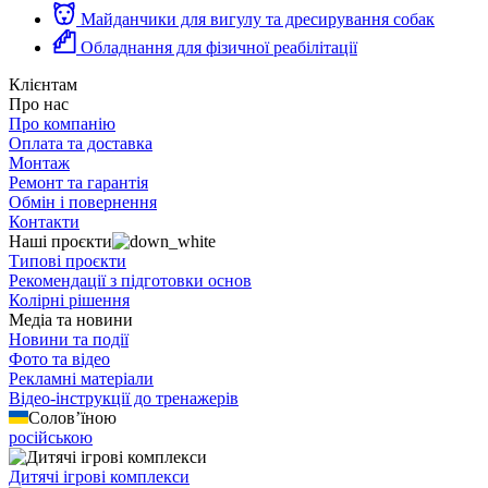
Майданчики для вигулу та дресирування собак
Обладнання для фізичної реабілітації
Клієнтам
Про нас
Про компанію
Оплата та доставка
Монтаж
Ремонт та гарантія
Обмін і повернення
Контакти
Наші проєкти
Типові проєкти
Рекомендації з підготовки основ
Колірні рішення
Медіа та новини
Новини та події
Фото та відео
Рекламні матеріали
Відео-інструкції до тренажерів
Солов’їною
російською
Дитячі ігрові комплекси