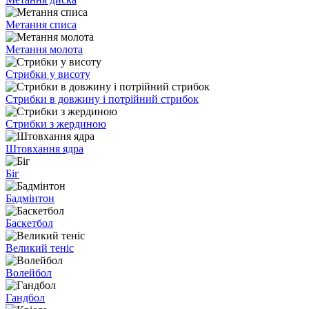
Метання списа
Метання молота
Стрибки у висоту
Стрибки в довжину і потрійний стрибок
Стрибки з жердиною
Штовхання ядра
Біг
Бадмінтон
Баскетбол
Великий теніс
Волейбол
Гандбол