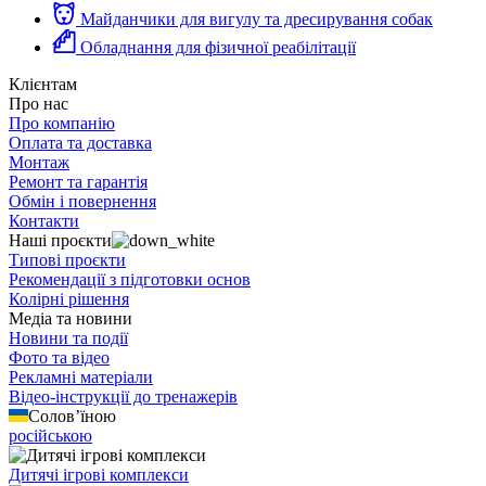
Майданчики для вигулу та дресирування собак
Обладнання для фізичної реабілітації
Клієнтам
Про нас
Про компанію
Оплата та доставка
Монтаж
Ремонт та гарантія
Обмін і повернення
Контакти
Наші проєкти
Типові проєкти
Рекомендації з підготовки основ
Колірні рішення
Медіа та новини
Новини та події
Фото та відео
Рекламні матеріали
Відео-інструкції до тренажерів
Солов’їною
російською
Дитячі ігрові комплекси