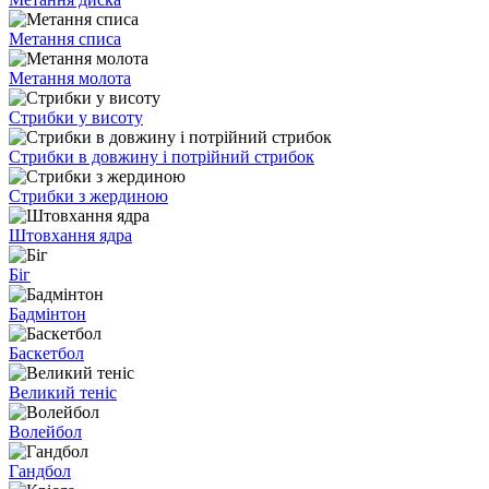
Метання списа
Метання молота
Стрибки у висоту
Стрибки в довжину і потрійний стрибок
Стрибки з жердиною
Штовхання ядра
Біг
Бадмінтон
Баскетбол
Великий теніс
Волейбол
Гандбол