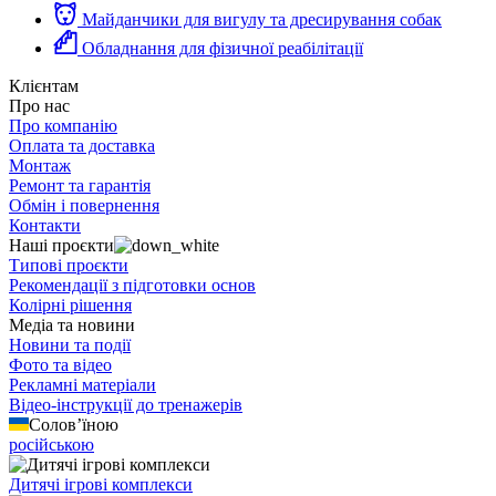
Майданчики для вигулу та дресирування собак
Обладнання для фізичної реабілітації
Клієнтам
Про нас
Про компанію
Оплата та доставка
Монтаж
Ремонт та гарантія
Обмін і повернення
Контакти
Наші проєкти
Типові проєкти
Рекомендації з підготовки основ
Колірні рішення
Медіа та новини
Новини та події
Фото та відео
Рекламні матеріали
Відео-інструкції до тренажерів
Солов’їною
російською
Дитячі ігрові комплекси