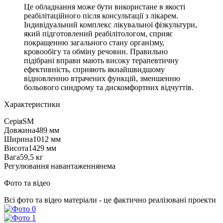
Це обладнання може бути використане в якості
реабілітаційного після консультації з лікарем.
Індивідуальний комплекс лікувальної фізкультури,
який підготовлений реабілітологом, сприяє
покращенню загального стану організму,
кровообігу та обміну речовин. Правильно
підібрані вправи мають високу терапевтичну
ефективність, сприяють якнайшвидшому
відновленню втрачених функцій, зменшенню
больового синдрому та дискомфортних відчуттів.
Характеристики
Серія
SM
Довжина
489 мм
Ширина
1012 мм
Висота
1429 мм
Вага
59,5 кг
Регулювання навантаження
нема
Фото та відео
Всі фото та відео матеріали - це фактично реалізовані проекти