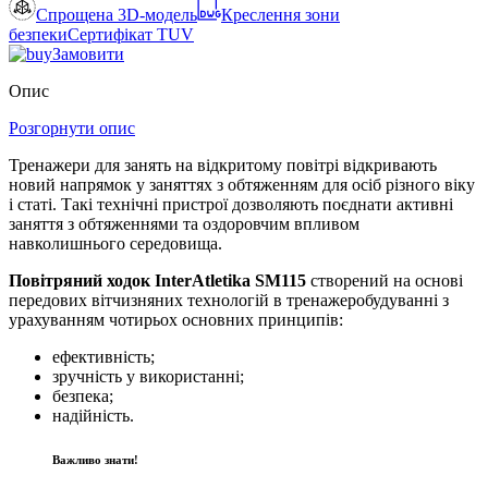
Спрощена 3D-модель
Креслення зони
безпеки
Сертифікат TUV
Замовити
Опис
Розгорнути опис
Тренажери для занять на відкритому повітрі відкривають
новий напрямок у заняттях з обтяженням для осіб різного віку
і статі. Такі технічні пристрої дозволяють поєднати активні
заняття з обтяженнями та оздоровчим впливом
навколишнього середовища.
Повітряний ходок InterAtletika SM115
створений на основі
передових вітчизняних технологій в тренажеробудуванні з
урахуванням чотирьох основних принципів:
ефективність;
зручність у використанні;
безпека;
надійність.
Важливо знати!