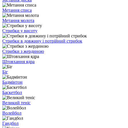
Метання списа
Метання молота
Стрибки у висоту
Стрибки в довжину і потрійний стрибок
Стрибки з жердиною
Штовхання ядра
Біг
Бадмінтон
Баскетбол
Великий теніс
Волейбол
Гандбол