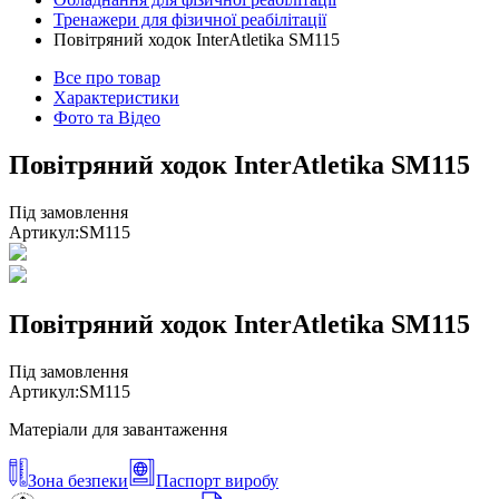
Тренажери для фізичної реабілітації
Повітряний ходок InterAtletika SM115
Все про товар
Характеристики
Фото та Відео
Повітряний ходок InterAtletika SM115
Під замовлення
Артикул:
SM115
Повітряний ходок InterAtletika SM115
Під замовлення
Артикул:
SM115
Матеріали для завантаження
Зона безпеки
Паспорт виробу