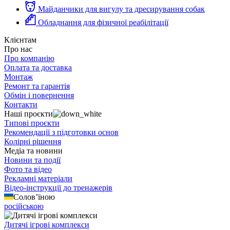
Майданчики для вигулу та дресирування собак
Обладнання для фізичної реабілітації
Клієнтам
Про нас
Про компанію
Оплата та доставка
Монтаж
Ремонт та гарантія
Обмін і повернення
Контакти
Наші проєкти
Типові проєкти
Рекомендації з підготовки основ
Колірні рішення
Медіа та новини
Новини та події
Фото та відео
Рекламні матеріали
Відео-інструкції до тренажерів
Солов’їною
російською
Дитячі ігрові комплекси