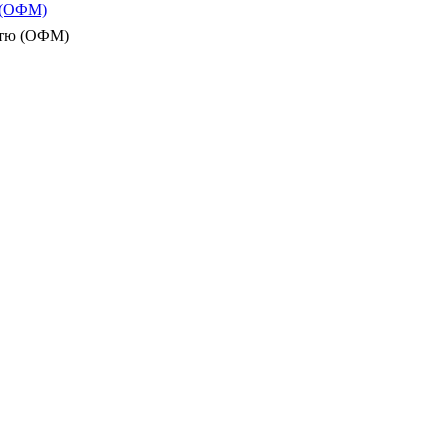
ю (ОФМ)
істю (ОФМ)