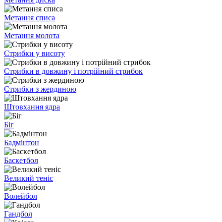
Метання списа
Метання молота
Стрибки у висоту
Стрибки в довжину і потрійний стрибок
Стрибки з жердиною
Штовхання ядра
Біг
Бадмінтон
Баскетбол
Великий теніс
Волейбол
Гандбол