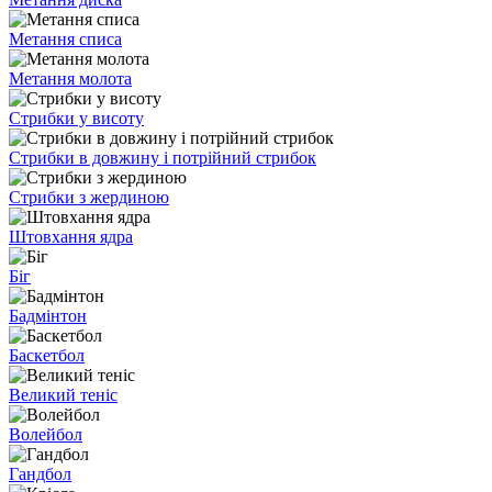
Метання списа
Метання молота
Стрибки у висоту
Стрибки в довжину і потрійний стрибок
Стрибки з жердиною
Штовхання ядра
Біг
Бадмінтон
Баскетбол
Великий теніс
Волейбол
Гандбол