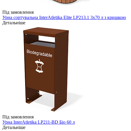
Під замовлення
Урна сортувальна InterAtletika Elite LP213.1 3х70 л з кришкою
Детальніше
Під замовлення
Урна InterAtletika LP211-BD Біо 60 л
Детальніше