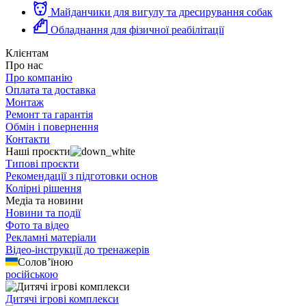
Майданчики для вигулу та дресирування собак
Обладнання для фізичної реабілітації
Клієнтам
Про нас
Про компанію
Оплата та доставка
Монтаж
Ремонт та гарантія
Обмін і повернення
Контакти
Наші проєкти
Типові проєкти
Рекомендації з підготовки основ
Колірні рішення
Медіа та новини
Новини та події
Фото та відео
Рекламні матеріали
Відео-інструкції до тренажерів
Солов’їною
російською
Дитячі ігрові комплекси