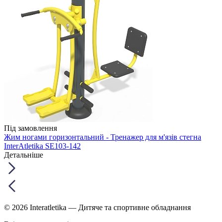
Під замовлення
Жим ногами горизонтальний - Тренажер для м'язів стегна
InterAtletika SE103-142
Детальніше
© 2026 Interatletika
— Дитяче та спортивне обладнання