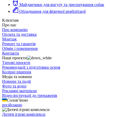
Майданчики для вигулу та дресирування собак
Обладнання для фізичної реабілітації
Клієнтам
Про нас
Про компанію
Оплата та доставка
Монтаж
Ремонт та гарантія
Обмін і повернення
Контакти
Наші проєкти
Типові проєкти
Рекомендації з підготовки основ
Колірні рішення
Медіа та новини
Новини та події
Фото та відео
Рекламні матеріали
Відео-інструкції до тренажерів
Солов’їною
російською
Дитячі ігрові комплекси