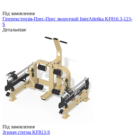
Під замовлення
Гіперекстензія-Прес-Прес зворотний InterAtletika KF816.3-123-
S
Детальніше
Під замовлення
Згинач стегна KF813-S