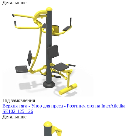
Детальніше
Під замовлення
Верхня тяга - Упор для преса - Розгинач стегна InterAtletika
SE102-125-126
Детальніше