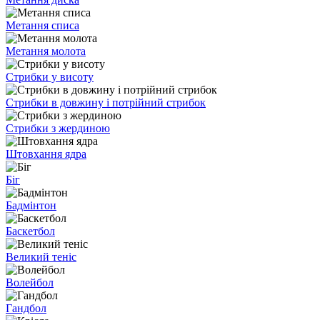
Метання списа
Метання молота
Стрибки у висоту
Стрибки в довжину і потрійний стрибок
Стрибки з жердиною
Штовхання ядра
Біг
Бадмінтон
Баскетбол
Великий теніс
Волейбол
Гандбол