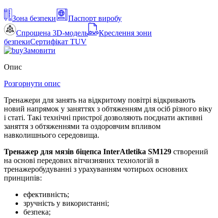
Зона безпеки
Паспорт виробу
Спрощена 3D-модель
Креслення зони
безпеки
Сертифікат TUV
Замовити
Опис
Розгорнути опис
Тренажери для занять на відкритому повітрі відкривають
новий напрямок у заняттях з обтяженням для осіб різного віку
і статі. Такі технічні пристрої дозволяють поєднати активні
заняття з обтяженнями та оздоровчим впливом
навколишнього середовища.
Тренажер для мязів біцепса InterAtletika SM129
створений
на основі передових вітчизняних технологій в
тренажеробудуванні з урахуванням чотирьох основних
принципів:
ефективність;
зручність у використанні;
безпека;