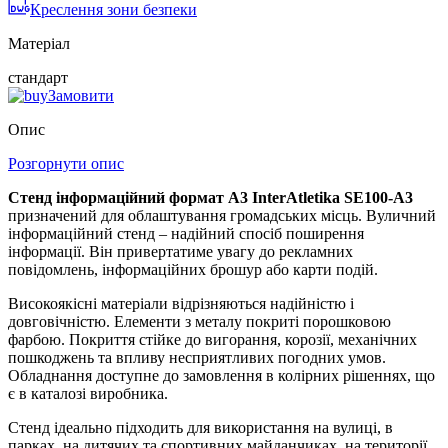
Креслення зони безпеки
Матеріал
стандарт
Замовити
Опис
Розгорнути опис
Стенд інформаційний формат A3 InterAtletika SE100-A3
призначений для облаштування громадських місць. Вуличний
інформаційний стенд – надійний спосіб поширення
інформації. Він привертатиме увагу до рекламних
повідомлень, інформаційних брошур або карти подій.
Високоякісні матеріали відрізняються надійністю і
довговічністю. Елементи з металу покриті порошковою
фарбою. Покриття стійке до вигорання, корозії, механічних
пошкоджень та впливу несприятливих погодних умов.
Обладнання доступне до замовлення в колірних рішеннях, що
є в каталозі виробника.
Стенд ідеально підходить для використання на вулиці, в
парках, на дитячих та спортивних майданчиках, на території