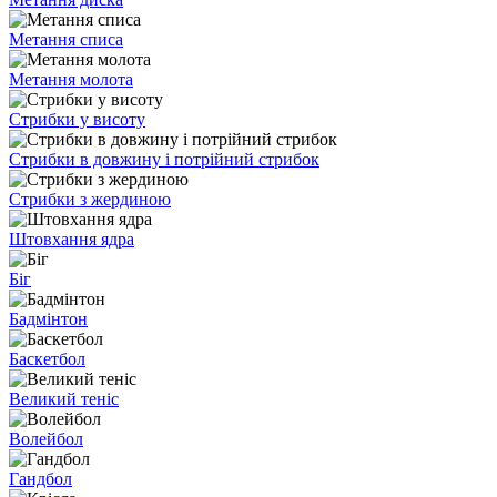
Метання списа
Метання молота
Стрибки у висоту
Стрибки в довжину і потрійний стрибок
Стрибки з жердиною
Штовхання ядра
Біг
Бадмінтон
Баскетбол
Великий теніс
Волейбол
Гандбол