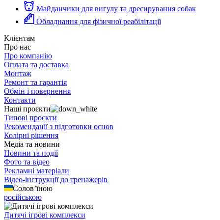
Майданчики для вигулу та дресирування собак
Обладнання для фізичної реабілітації
Клієнтам
Про нас
Про компанію
Оплата та доставка
Монтаж
Ремонт та гарантія
Обмін і повернення
Контакти
Наші проєкти
Типові проєкти
Рекомендації з підготовки основ
Колірні рішення
Медіа та новини
Новини та події
Фото та відео
Рекламні матеріали
Відео-інструкції до тренажерів
Солов’їною
російською
Дитячі ігрові комплекси