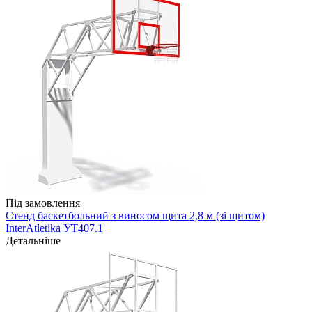
Під замовлення
Стенд баскетбольний з виносом щита 2,8 м (зі щитом)
InterAtletika УТ407.1
Детальніше