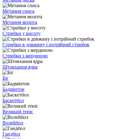
Метання списа
Метання молота
Стрибки у висоту
Стрибки в довжину і потрійний стрибок
Стрибки з жердиною
Штовхання ядра
Біг
Бадмінтон
Баскетбол
Великий теніс
Волейбол
Гандбол