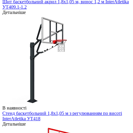
Щит баскетбольний акрил 1,8х1,05 м, винос 1,2 м InterAtletika
УТ409.1-1.2
Детальніше
В наявності
Стенд баскетбольний 1,8х1,05 м з регулюванням по висоті
InterAtletika УТ418
Детальніше