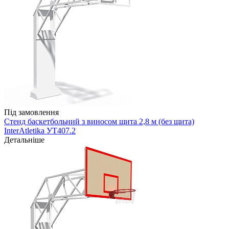
Під замовлення
Стенд баскетбольний з виносом щита 2,8 м (без щита)
InterAtletika УТ407.2
Детальніше