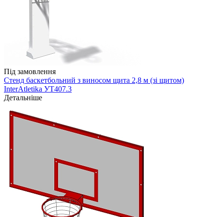
Під замовлення
Стенд баскетбольний з виносом щита 2,8 м (зі щитом)
InterAtletika УТ407.3
Детальніше