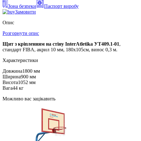
Зона безпеки
Паспорт виробу
Замовити
Опис
Розгорнути опис
Щит з кріпленням на стіну InterAtletika УТ409.1-01
,
стандарт FIBA, акрил 10 мм, 180х105см, винос 0,3 м.
Характеристики
Довжина
1800 мм
Ширина
900 мм
Висота
1052 мм
Вага
44 кг
Можливо вас зацікавить