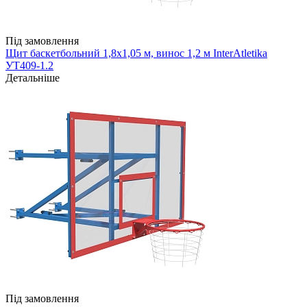
Під замовлення
Щит баскетбольний 1,8х1,05 м, винос 1,2 м InterAtletika
УТ409-1.2
Детальніше
Під замовлення