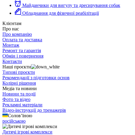
Майданчики для вигулу та дресирування собак
Обладнання для фізичної реабілітації
Клієнтам
Про нас
Про компанію
Оплата та доставка
Монтаж
Ремонт та гарантія
Обмін і повернення
Контакти
Наші проєкти
Типові проєкти
Рекомендації з підготовки основ
Колірні рішення
Медіа та новини
Новини та події
Фото та відео
Рекламні матеріали
Відео-інструкції до тренажерів
Солов’їною
російською
Дитячі ігрові комплекси