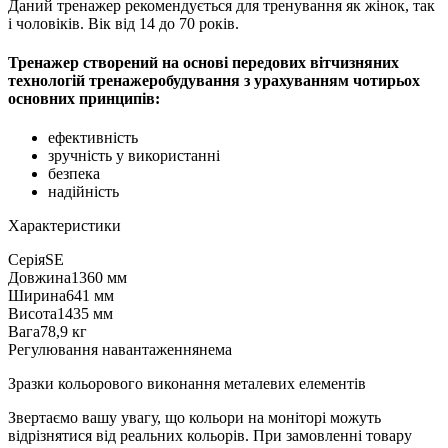
Даний тренажер рекомендується для тренування як жінок, так
і чоловіків. Вік від 14 до 70 років.
Тренажер створений на основі передових вітчизняних
технологій тренажеробудування з урахуванням чотирьох
основних принципів:
ефективність
зручність у використанні
безпека
надійність
Характеристики
Серія
SE
Довжина
1360 мм
Ширина
641 мм
Висота
1435 мм
Вага
78,9 кг
Регулювання навантаження
нема
Зразки кольорового виконання металевих елементів
Звертаємо вашу увагу, що кольори на моніторі можуть
відрізнятися від реальних кольорів. При замовленні товару