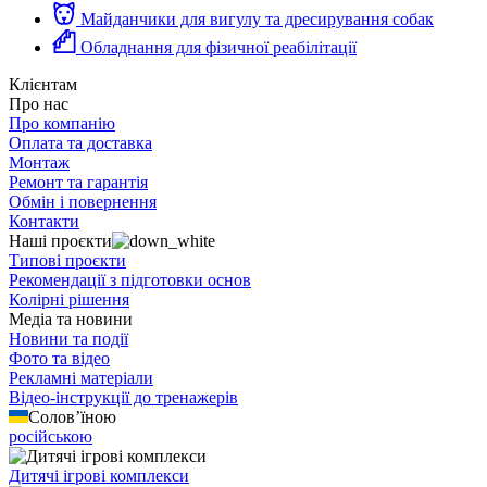
Майданчики для вигулу та дресирування собак
Обладнання для фізичної реабілітації
Клієнтам
Про нас
Про компанію
Оплата та доставка
Монтаж
Ремонт та гарантія
Обмін і повернення
Контакти
Наші проєкти
Типові проєкти
Рекомендації з підготовки основ
Колірні рішення
Медіа та новини
Новини та події
Фото та відео
Рекламні матеріали
Відео-інструкції до тренажерів
Солов’їною
російською
Дитячі ігрові комплекси