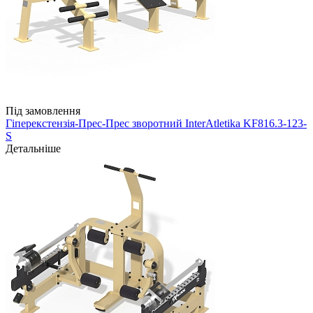
Під замовлення
Гіперекстензія-Прес-Прес зворотний InterAtletika KF816.3-123-
S
Детальніше