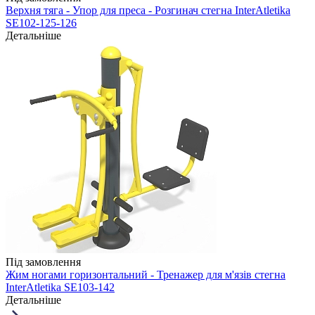
Верхня тяга - Упор для преса - Розгинач стегна InterAtletika
SE102-125-126
Детальніше
Під замовлення
Жим ногами горизонтальний - Тренажер для м'язів стегна
InterAtletika SE103-142
Детальніше