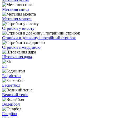
Метання списа
Метання молота
Стрибки у висоту
Стрибки в довжину і потрійний стрибок
Стрибки з жердиною
Штовхання ядра
Біг
Бадмінтон
Баскетбол
Великий теніс
Волейбол
Гандбол