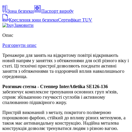
Зона безпеки
Паспорт виробу
Креслення зони безпеки
Сертифікат TUV
Замовити
Опис
Розгорнути опис
Тренажери для занять на відкритому повітрі відкривають
новий напрям у заняттях з обтяженнями для осіб різного віку і
статі. Ці технічні пристрої дозволяють поєднати активні
заняття з обтяженнями та оздоровчий вплив навколишнього
середовища.
Розгинач стегна - Степпер InterAtletika SE126-136
забезпечує комплексне тренування основних груп м'язів,
сприяє збільшенню гнучкості суглобів і активному
спалюванню підшкірного жиру.
Пристрій виконаний з металу, покритого полімерною
порошковою фарбою, стійкий до впливу різних метеоумов, а
також має антивандальну конструкцію. Надійна металева
конструкція дозволяє тренуватися людям з різною вагою.