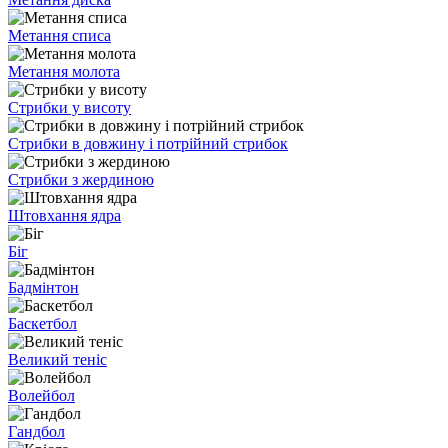
Метання списа
Метання молота
Стрибки у висоту
Стрибки в довжину і потрійний стрибок
Стрибки з жердиною
Штовхання ядра
Біг
Бадмінтон
Баскетбол
Великий теніс
Волейбол
Гандбол