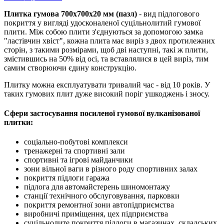
Плитка гумова 700х700х20 мм (пазл)
- вид підлогового
покриття у вигляді удосконаленої суцільнолитий гумової
плити. Між собою плити з'єднуються за допомогою замка
"ластівчин хвіст", кожна плита має виріз з двох протилежних
сторін, з такими розмірами, щоб дві наступні, такі ж плити,
змістившись на 50% від осі, та вставлялися в цей виріз, тим
самим створюючи єдину конструкцію.
Плитку можна експлуатувати тривалий час - від 10 років. У
таких гумових плит дуже високий поріг ушкоджень і зносу.
Сфери застосування посиленої гумової вулканізованої
плитки:
соціально-побутові комплекси
тренажерні та спортивні зали
спортивні та ігрові майданчики
зони вільної ваги в різного роду спортивних залах
покриття підлоги гаража
підлога для автомайстерень шиномонтажу
станції технічного обслуговування, парковки
покриття ремонтної зони автопідприємства
виробничі приміщення, цех підприємства
суцільнолите покриття підлоги в магазинах, складських