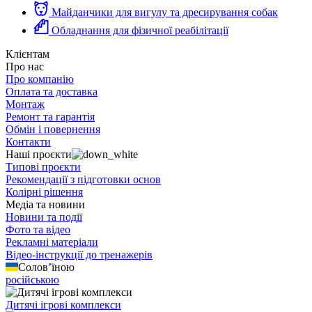
Майданчики для вигулу та дресирування собак
Обладнання для фізичної реабілітації
Клієнтам
Про нас
Про компанію
Оплата та доставка
Монтаж
Ремонт та гарантія
Обмін і повернення
Контакти
Наші проєкти
Типові проєкти
Рекомендації з підготовки основ
Колірні рішення
Медіа та новини
Новини та події
Фото та відео
Рекламні матеріали
Відео-інструкції до тренажерів
Солов’їною
російською
Дитячі ігрові комплекси