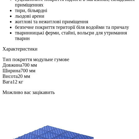
приміщеннях
тири, більярдні
льодові арени
житлові та нежитлові приміщення
безпечне покриття території біля водойми та причалу
тваринницькі ферми, стайні, вольєри для утримання
тварин
Характеристики
Тип покриття
модульне гумове
Довжина
700 мм
Ширина
700 мм
Висота
20 мм
Вага
12 кг
Можливо вас зацікавить