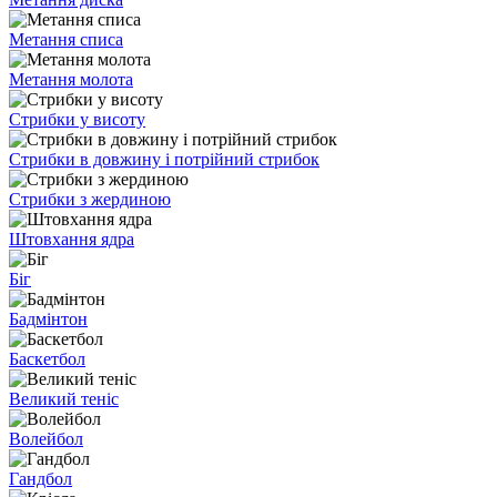
Метання списа
Метання молота
Стрибки у висоту
Стрибки в довжину і потрійний стрибок
Стрибки з жердиною
Штовхання ядра
Біг
Бадмінтон
Баскетбол
Великий теніс
Волейбол
Гандбол