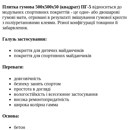
Плитка гумова 500х500х50 (квадрат) ПГ-5
відноситься до
модульних спортивних покриттів - це одне- або двошарові
гумові мати, отримані в результаті змішування гумової крихти
з поліуретановими клеями. Різної конфігурації товщини й
забарвлення.
Галузь застосування:
покриття для дитячих майданчиків
покриття для спортивних майданчиків
Переваги:
довговічність
безпеку занять спортом
простота в догляді
вологостійкість і всесезонне застосування
висока ремонтопридатність
широка колірна гамма
Основа:
бетон