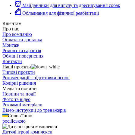
Майданчики для вигулу та дресирування собак
Обладнання для фізичної реабілітації
Клієнтам
Про нас
Про компанію
Оплата та доставка
Монтаж
Ремонт та гарантія
Обмін і повернення
Контакти
Наші проєкти
Типові проєкти
Рекомендації з підготовки основ
Колірні рішення
Медіа та новини
Новини та події
Фото та відео
Рекламні матеріали
Відео-інструкції до тренажерів
Солов’їною
російською
Дитячі ігрові комплекси