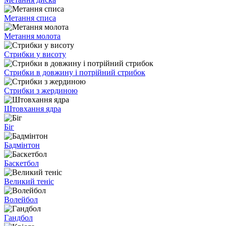
Метання списа
Метання молота
Стрибки у висоту
Стрибки в довжину і потрійний стрибок
Стрибки з жердиною
Штовхання ядра
Біг
Бадмінтон
Баскетбол
Великий теніс
Волейбол
Гандбол