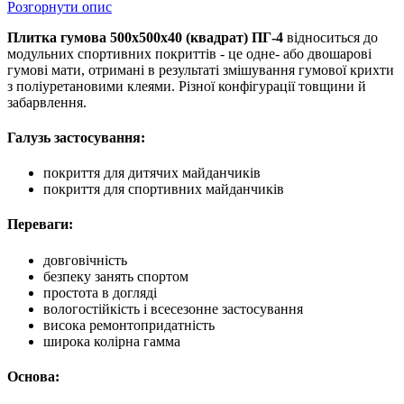
Розгорнути опис
Плитка гумова 500х500х40 (квадрат) ПГ-4
відноситься до
модульних спортивних покриттів - це одне- або двошарові
гумові мати, отримані в результаті змішування гумової крихти
з поліуретановими клеями. Різної конфігурації товщини й
забарвлення.
Галузь застосування:
покриття для дитячих майданчиків
покриття для спортивних майданчиків
Переваги:
довговічність
безпеку занять спортом
простота в догляді
вологостійкість і всесезонне застосування
висока ремонтопридатність
широка колірна гамма
Основа: