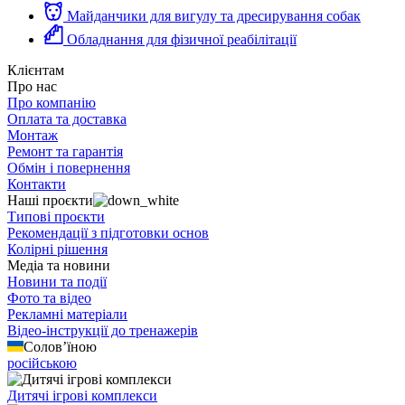
Майданчики для вигулу та дресирування собак
Обладнання для фізичної реабілітації
Клієнтам
Про нас
Про компанію
Оплата та доставка
Монтаж
Ремонт та гарантія
Обмін і повернення
Контакти
Наші проєкти
Типові проєкти
Рекомендації з підготовки основ
Колірні рішення
Медіа та новини
Новини та події
Фото та відео
Рекламні матеріали
Відео-інструкції до тренажерів
Солов’їною
російською
Дитячі ігрові комплекси