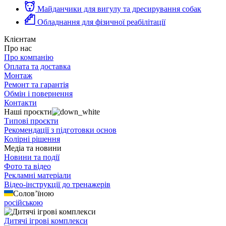
Майданчики для вигулу та дресирування собак
Обладнання для фізичної реабілітації
Клієнтам
Про нас
Про компанію
Оплата та доставка
Монтаж
Ремонт та гарантія
Обмін і повернення
Контакти
Наші проєкти
Типові проєкти
Рекомендації з підготовки основ
Колірні рішення
Медіа та новини
Новини та події
Фото та відео
Рекламні матеріали
Відео-інструкції до тренажерів
Солов’їною
російською
Дитячі ігрові комплекси