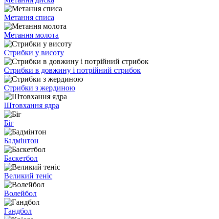
Метання списа
Метання молота
Стрибки у висоту
Стрибки в довжину і потрійний стрибок
Стрибки з жердиною
Штовхання ядра
Біг
Бадмінтон
Баскетбол
Великий теніс
Волейбол
Гандбол