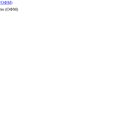
ю (ОФМ)
істю (ОФМ)