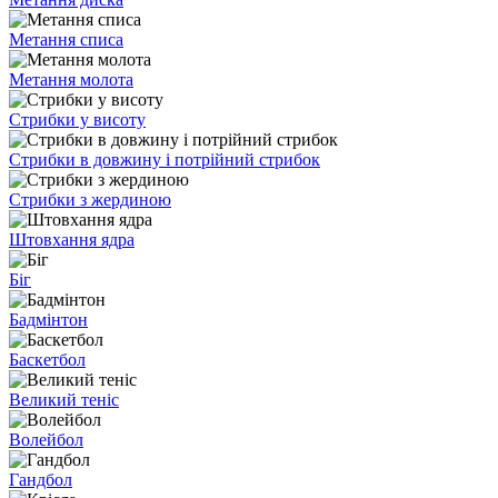
Метання списа
Метання молота
Стрибки у висоту
Стрибки в довжину і потрійний стрибок
Стрибки з жердиною
Штовхання ядра
Біг
Бадмінтон
Баскетбол
Великий теніс
Волейбол
Гандбол