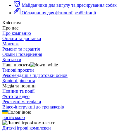
Майданчики для вигулу та дресирування собак
Обладнання для фізичної реабілітації
Клієнтам
Про нас
Про компанію
Оплата та доставка
Монтаж
Ремонт та гарантія
Обмін і повернення
Контакти
Наші проєкти
Типові проєкти
Рекомендації з підготовки основ
Колірні рішення
Медіа та новини
Новини та події
Фото та відео
Рекламні матеріали
Відео-інструкції до тренажерів
Солов’їною
російською
Дитячі ігрові комплекси