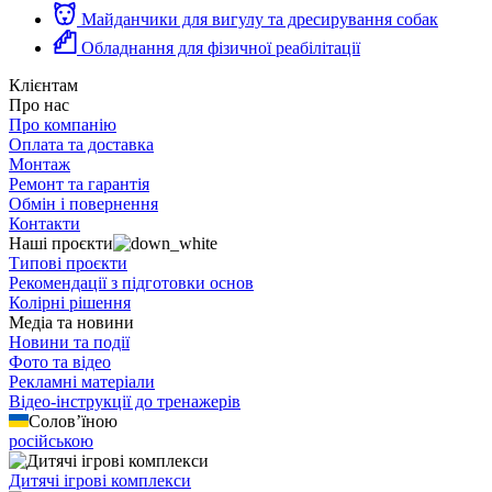
Майданчики для вигулу та дресирування собак
Обладнання для фізичної реабілітації
Клієнтам
Про нас
Про компанію
Оплата та доставка
Монтаж
Ремонт та гарантія
Обмін і повернення
Контакти
Наші проєкти
Типові проєкти
Рекомендації з підготовки основ
Колірні рішення
Медіа та новини
Новини та події
Фото та відео
Рекламні матеріали
Відео-інструкції до тренажерів
Солов’їною
російською
Дитячі ігрові комплекси