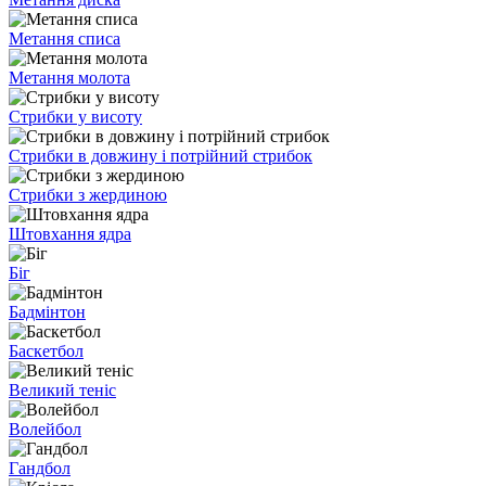
Метання списа
Метання молота
Стрибки у висоту
Стрибки в довжину і потрійний стрибок
Стрибки з жердиною
Штовхання ядра
Біг
Бадмінтон
Баскетбол
Великий теніс
Волейбол
Гандбол