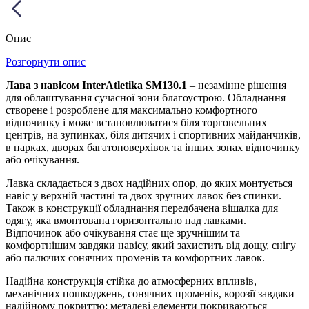
Опис
Розгорнути опис
Лава з навісом InterAtletika SM130.1
– незамінне рішення
для облаштування сучасної зони благоустрою. Обладнання
створене і розроблене для максимально комфортного
відпочинку і може встановлюватися біля торговельних
центрів, на зупинках, біля дитячих і спортивних майданчиків,
в парках, дворах багатоповерхівок та інших зонах відпочинку
або очікування.
Лавка складається з двох надійних опор, до яких монтується
навіс у верхній частині та двох зручних лавок без спинки.
Також в конструкції обладнання передбачена вішалка для
одягу, яка вмонтована горизонтально над лавками.
Відпочинок або очікування стає ще зручнішим та
комфортнішим завдяки навісу, який захистить від дощу, снігу
або палючих сонячних променів та комфортних лавок.
Надійна конструкція стійка до атмосферних впливів,
механічних пошкоджень, сонячних променів, корозії завдяки
надійному покриттю: металеві елементи покриваються