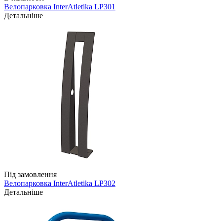
Велопарковка InterAtletika LP301
Детальніше
Під замовлення
Велопарковка InterAtletika LP302
Детальніше