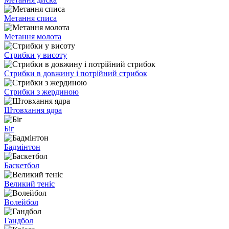
Метання списа
Метання молота
Стрибки у висоту
Стрибки в довжину і потрійний стрибок
Стрибки з жердиною
Штовхання ядра
Біг
Бадмінтон
Баскетбол
Великий теніс
Волейбол
Гандбол