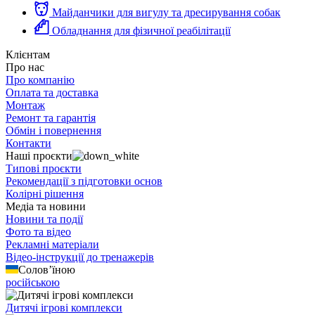
Майданчики для вигулу та дресирування собак
Обладнання для фізичної реабілітації
Клієнтам
Про нас
Про компанію
Оплата та доставка
Монтаж
Ремонт та гарантія
Обмін і повернення
Контакти
Наші проєкти
Типові проєкти
Рекомендації з підготовки основ
Колірні рішення
Медіа та новини
Новини та події
Фото та відео
Рекламні матеріали
Відео-інструкції до тренажерів
Солов’їною
російською
Дитячі ігрові комплекси