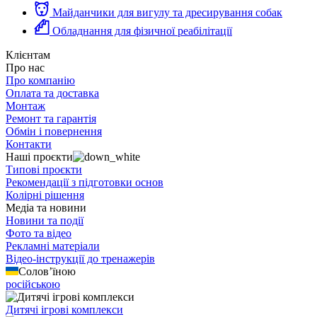
Майданчики для вигулу та дресирування собак
Обладнання для фізичної реабілітації
Клієнтам
Про нас
Про компанію
Оплата та доставка
Монтаж
Ремонт та гарантія
Обмін і повернення
Контакти
Наші проєкти
Типові проєкти
Рекомендації з підготовки основ
Колірні рішення
Медіа та новини
Новини та події
Фото та відео
Рекламні матеріали
Відео-інструкції до тренажерів
Солов’їною
російською
Дитячі ігрові комплекси