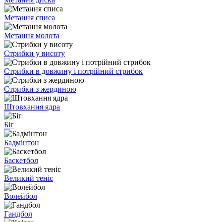
Метання списа
Метання молота
Стрибки у висоту
Стрибки в довжину і потрійний стрибок
Стрибки з жердиною
Штовхання ядра
Біг
Бадмінтон
Баскетбол
Великий теніс
Волейбол
Гандбол