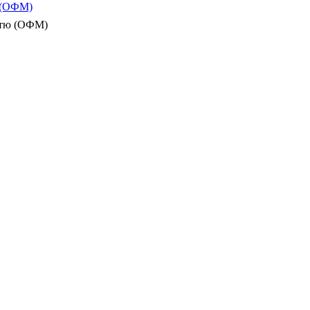
ю (ОФМ)
істю (ОФМ)