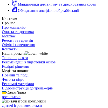
Майданчики для вигулу та дресирування собак
Обладнання для фізичної реабілітації
Клієнтам
Про нас
Про компанію
Оплата та доставка
Монтаж
Ремонт та гарантія
Обмін і повернення
Контакти
Наші проєкти
Типові проєкти
Рекомендації з підготовки основ
Колірні рішення
Медіа та новини
Новини та події
Фото та відео
Рекламні матеріали
Відео-інструкції до тренажерів
Солов’їною
російською
Дитячі ігрові комплекси