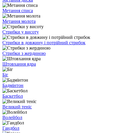
Метання списа
Метання молота
Стрибки у висоту
Стрибки в довжину і потрійний стрибок
Стрибки з жердиною
Штовхання ядра
Біг
Бадмінтон
Баскетбол
Великий теніс
Волейбол
Гандбол