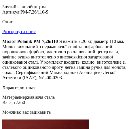
Знятий з виробництва
Артикул:
PM-7,26/110-S
Опис
Розгорнути опис
Молот Polanik PM-7,26/110-S
важить 7,26 кг, діаметр 110 мм.
Молот виконаний з нержавіючої сталі та пофарбований
порошковою фарбою, має точно розташований центр ваги,
зачіпне вушко виготовлено з високоякісної загартованої
оцинкованої сталі. У комплект входить: коліно, виготовлене зі
сталевого оцинкованого дроту, легка і міцна ручка для молота,
чохол. Сертифікований Міжнародною Асоціацією Легкої
Атлетики (IAAF), №1-00-0203.
Характеристики
Матеріал
нержавіюча сталь
Вага, г
7260
Можливо вас зацікавить