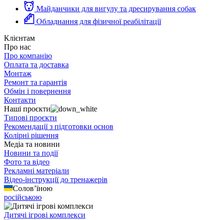
Майданчики для вигулу та дресирування собак
Обладнання для фізичної реабілітації
Клієнтам
Про нас
Про компанію
Оплата та доставка
Монтаж
Ремонт та гарантія
Обмін і повернення
Контакти
Наші проєкти
Типові проєкти
Рекомендації з підготовки основ
Колірні рішення
Медіа та новини
Новини та події
Фото та відео
Рекламні матеріали
Відео-інструкції до тренажерів
Солов’їною
російською
Дитячі ігрові комплекси