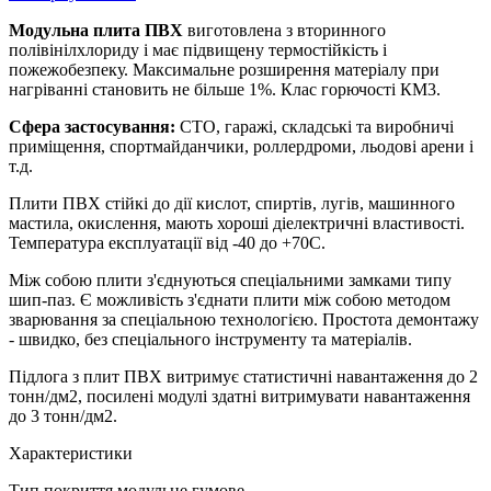
Модульна плита ПВХ
виготовлена з вторинного
полівінілхлориду і має підвищену термостійкість і
пожежобезпеку. Максимальне розширення матеріалу при
нагріванні становить не більше 1%. Клас горючості КМ3.
Сфера застосування:
СТО, гаражі, складські та виробничі
приміщення, спортмайданчики, роллердроми, льодові арени і
т.д.
Плити ПВХ стійкі до дії кислот, спиртів, лугів, машинного
мастила, окислення, мають хороші діелектричні властивості.
Температура експлуатації від -40 до +70С.
Між собою плити з'єднуються спеціальними замками типу
шип-паз. Є можливість з'єднати плити між собою методом
зварювання за спеціальною технологією. Простота демонтажу
- швидко, без спеціального інструменту та матеріалів.
Підлога з плит ПВХ витримує статистичні навантаження до 2
тонн/дм2, посилені модулі здатні витримувати навантаження
до 3 тонн/дм2.
Характеристики
Тип покриття
модульне гумове