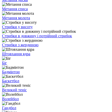
Метання списа
Метання молота
Стрибки у висоту
Стрибки в довжину і потрійний стрибок
Стрибки з жердиною
Штовхання ядра
Біг
Бадмінтон
Баскетбол
Великий теніс
Волейбол
Гандбол