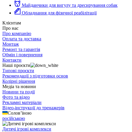
Майданчики для вигулу та дресирування собак
Обладнання для фізичної реабілітації
Клієнтам
Про нас
Про компанію
Оплата та доставка
Монтаж
Ремонт та гарантія
Обмін і повернення
Контакти
Наші проєкти
Типові проєкти
Рекомендації з підготовки основ
Колірні рішення
Медіа та новини
Новини та події
Фото та відео
Рекламні матеріали
Відео-інструкції до тренажерів
Солов’їною
російською
Дитячі ігрові комплекси