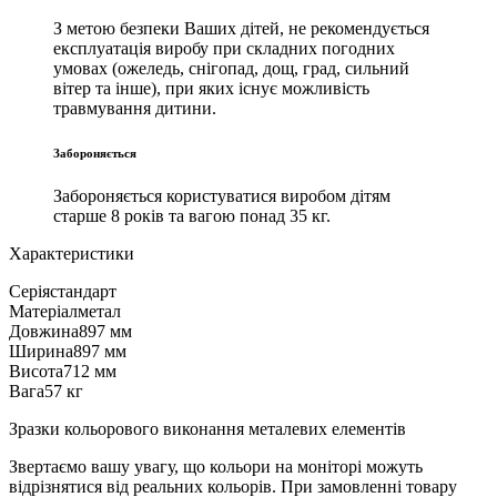
З метою безпеки Ваших дітей, не рекомендується
експлуатація виробу при складних погодних
умовах (ожеледь, снігопад, дощ, град, сильний
вітер та інше), при яких існує можливість
травмування дитини.
Забороняється
Забороняється користуватися виробом дітям
старше 8 років та вагою понад 35 кг.
Характеристики
Серія
стандарт
Матеріал
метал
Довжина
897 мм
Ширина
897 мм
Висота
712 мм
Вага
57 кг
Зразки кольорового виконання металевих елементів
Звертаємо вашу увагу, що кольори на моніторі можуть
відрізнятися від реальних кольорів. При замовленні товару