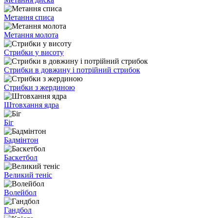
Метання списа
Метання молота
Стрибки у висоту
Стрибки в довжину і потрійний стрибок
Стрибки з жердиною
Штовхання ядра
Біг
Бадмінтон
Баскетбол
Великий теніс
Волейбол
Гандбол