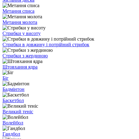
Метання списа
Метання молота
Стрибки у висоту
Стрибки в довжину і потрійний стрибок
Стрибки з жердиною
Штовхання ядра
Біг
Бадмінтон
Баскетбол
Великий теніс
Волейбол
Гандбол