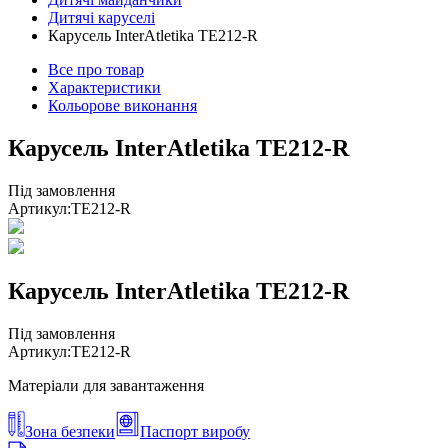
Дитячі каруселі
Карусель InterAtletika TE212-R
Все про товар
Характеристики
Кольорове виконання
Карусель InterAtletika TE212-R
Під замовлення
Артикул:
TE212-R
Карусель InterAtletika TE212-R
Під замовлення
Артикул:
TE212-R
Матеріали для завантаження
Зона безпеки
Паспорт виробу