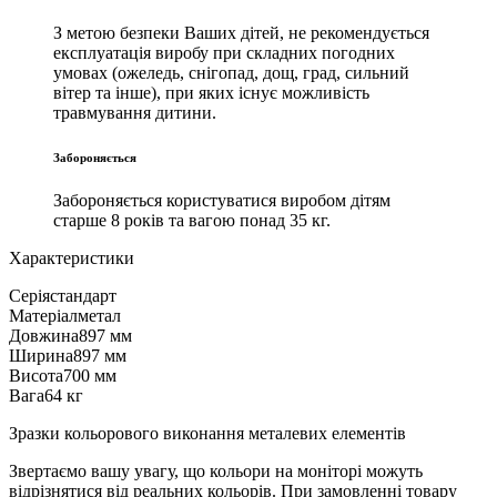
З метою безпеки Ваших дітей, не рекомендується
експлуатація виробу при складних погодних
умовах (ожеледь, снігопад, дощ, град, сильний
вітер та інше), при яких існує можливість
травмування дитини.
Забороняється
Забороняється користуватися виробом дітям
старше 8 років та вагою понад 35 кг.
Характеристики
Серія
стандарт
Матеріал
метал
Довжина
897 мм
Ширина
897 мм
Висота
700 мм
Вага
64 кг
Зразки кольорового виконання металевих елементів
Звертаємо вашу увагу, що кольори на моніторі можуть
відрізнятися від реальних кольорів. При замовленні товару