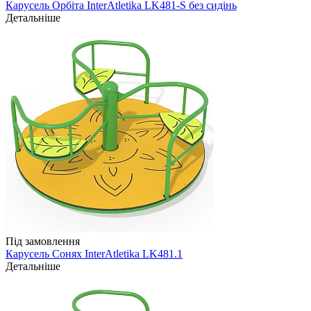
Карусель Орбіта InterAtletika LK481-S без сидінь
Детальніше
Під замовлення
Карусель Сонях InterAtletika LK481.1
Детальніше