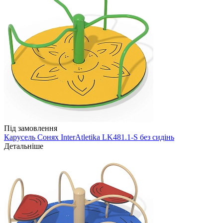
Під замовлення
Карусель Сонях InterAtletika LK481.1-S без сидінь
Детальніше