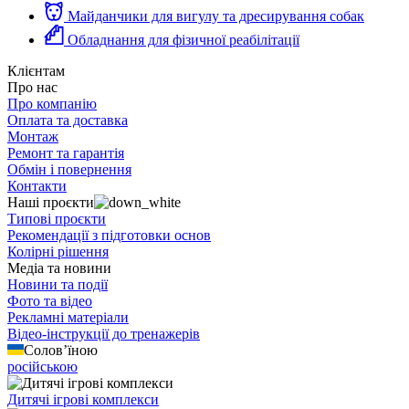
Майданчики для вигулу та дресирування собак
Обладнання для фізичної реабілітації
Клієнтам
Про нас
Про компанію
Оплата та доставка
Монтаж
Ремонт та гарантія
Обмін і повернення
Контакти
Наші проєкти
Типові проєкти
Рекомендації з підготовки основ
Колірні рішення
Медіа та новини
Новини та події
Фото та відео
Рекламні матеріали
Відео-інструкції до тренажерів
Солов’їною
російською
Дитячі ігрові комплекси