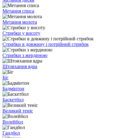
Метання списа
Метання молота
Стрибки у висоту
Стрибки в довжину і потрійний стрибок
Стрибки з жердиною
Штовхання ядра
Біг
Бадмінтон
Баскетбол
Великий теніс
Волейбол
Гандбол