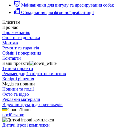
Майданчики для вигулу та дресирування собак
Обладнання для фізичної реабілітації
Клієнтам
Про нас
Про компанію
Оплата та доставка
Монтаж
Ремонт та гарантія
Обмін і повернення
Контакти
Наші проєкти
Типові проєкти
Рекомендації з підготовки основ
Колірні рішення
Медіа та новини
Новини та події
Фото та відео
Рекламні матеріали
Відео-інструкції до тренажерів
Солов’їною
російською
Дитячі ігрові комплекси