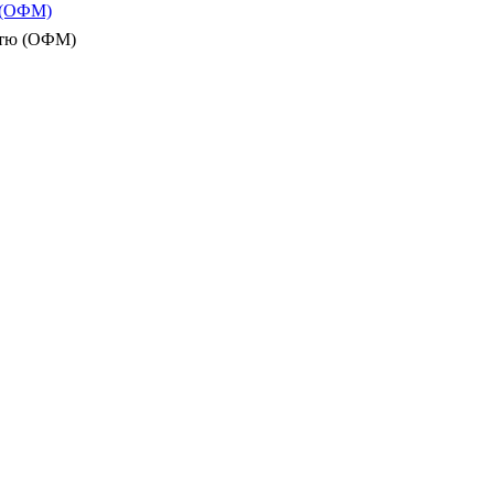
ю (ОФМ)
істю (ОФМ)