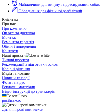
Майданчики для вигулу та дресирування собак
Обладнання для фізичної реабілітації
Клієнтам
Про нас
Про компанію
Оплата та доставка
Монтаж
Ремонт та гарантія
Обмін і повернення
Контакти
Наші проєкти
Типові проєкти
Рекомендації з підготовки основ
Колірні рішення
Медіа та новини
Новини та події
Фото та відео
Рекламні матеріали
Відео-інструкції до тренажерів
Солов’їною
російською
Дитячі ігрові комплекси