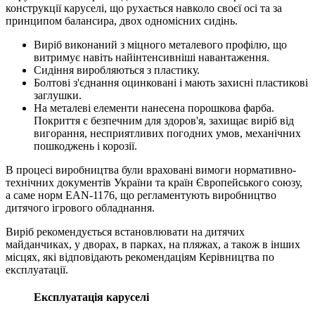
конструкції каруселі, що рухається навколо своєї осі та за
принципом балансира, двох одномісних сидінь.
Виріб виконаний з міцного металевого профілю, що
витримує навіть найінтенсивніші навантаження.
Сидіння виробляються з пластику.
Болтові з'єднання оцинковані і мають захисні пластикові
заглушки.
На металеві елементи нанесена порошкова фарба.
Покриття є безпечним для здоров'я, захищає виріб від
вигорання, несприятливих погодних умов, механічних
пошкоджень і корозії.
В процесі виробництва були враховані вимоги нормативно-
технічних документів України та країн Європейського союзу,
а саме норм EAN-1176, що регламентують виробництво
дитячого ігрового обладнання.
Виріб рекомендується встановлювати на дитячих
майданчиках, у дворах, в парках, на пляжах, а також в інших
місцях, які відповідають рекомендаціям Керівництва по
експлуатації.
Експлуатація каруселі