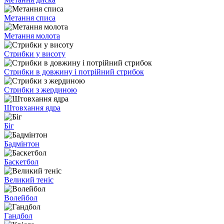
Метання списа
Метання молота
Стрибки у висоту
Стрибки в довжину і потрійний стрибок
Стрибки з жердиною
Штовхання ядра
Біг
Бадмінтон
Баскетбол
Великий теніс
Волейбол
Гандбол