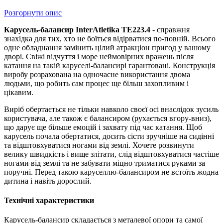
Розгорнути опис
Карусель-балансир InterAtletika TE223.4
- справжня
знахідка для тих, хто не боїться відірватися по-повній. Всього
одне обладнання замінить цілий атракціон пригод у вашому
дворі. Свіжі відчуття і море неймовірних вражень після
катання на такій каруселі-балансирі гарантовані. Конструкція
виробу розрахована на одночасне використання двома
людьми, що робить сам процес ще більш захопливим і
цікавим.
Виріб обертається не тільки навколо своєї осі внаслідок зусиль
користувача, але також є балансиром (рухається вгору-вниз),
що дарує ще більше емоцій і захвату під час катання. Щоб
карусель почала обертатися, досить сісти зручніше на сидінні
та відштовхуватися ногами від землі. Хочете розвинути
велику швидкість і вище злітати, слід відштовхуватися частіше
ногами від землі та не забувати міцно триматися руками за
поручні. Перед такою каруселлю-балансиром не встоїть жодна
дитина і навіть дорослий.
Технічні характеристики
Карусель-балансир складається з металевої опори та самої