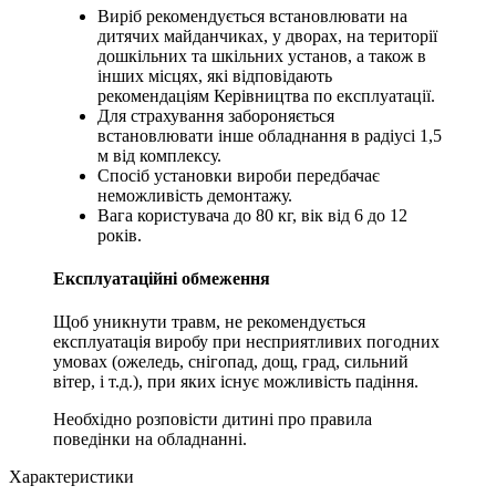
Виріб рекомендується встановлювати на
дитячих майданчиках, у дворах, на території
дошкільних та шкільних установ, а також в
інших місцях, які відповідають
рекомендаціям Керівництва по експлуатації.
Для страхування забороняється
встановлювати інше обладнання в радіусі 1,5
м від комплексу.
Спосіб установки вироби передбачає
неможливість демонтажу.
Вага користувача до 80 кг, вік від 6 до 12
років.
Експлуатаційні обмеження
Щоб уникнути травм, не рекомендується
експлуатація виробу при несприятливих погодних
умовах (ожеледь, снігопад, дощ, град, сильний
вітер, і т.д.), при яких існує можливість падіння.
Необхідно розповісти дитині про правила
поведінки на обладнанні.
Характеристики