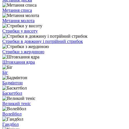
Метання списа
Метання молота
Стрибки у висоту
Стрибки в довжину і потрійний стрибок
Стрибки з жердиною
Штовхання ядра
Біг
Бадмінтон
Баскетбол
Великий теніс
Волейбол
Гандбол