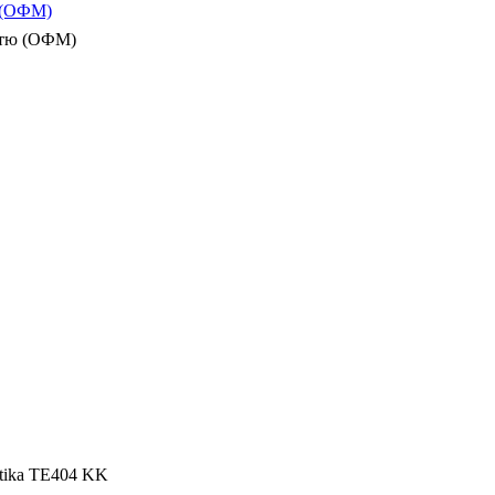
ю (ОФМ)
істю (ОФМ)
etika TE404 KK