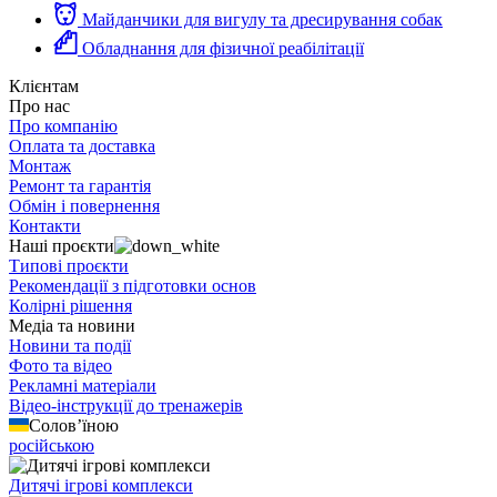
Майданчики для вигулу та дресирування собак
Обладнання для фізичної реабілітації
Клієнтам
Про нас
Про компанію
Оплата та доставка
Монтаж
Ремонт та гарантія
Обмін і повернення
Контакти
Наші проєкти
Типові проєкти
Рекомендації з підготовки основ
Колірні рішення
Медіа та новини
Новини та події
Фото та відео
Рекламні матеріали
Відео-інструкції до тренажерів
Солов’їною
російською
Дитячі ігрові комплекси