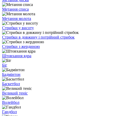
Метання списа
Метання молота
Стрибки у висоту
Стрибки в довжину і потрійний стрибок
Стрибки з жердиною
Штовхання ядра
Біг
Бадмінтон
Баскетбол
Великий теніс
Волейбол
Гандбол