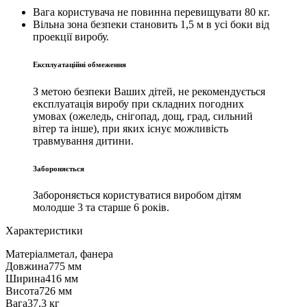
Вага користувача не повинна перевищувати 80 кг.
Вільна зона безпеки становить 1,5 м в усі боки від
проекції виробу.
Експлуатаційні обмеження
З метою безпеки Ваших дітей, не рекомендується
експлуатація виробу при складних погодних
умовах (ожеледь, снігопад, дощ, град, сильний
вітер та інше), при яких існує можливість
травмування дитини.
Забороняється
Забороняється користуватися виробом дітям
молодше 3 та старше 6 років.
Характеристики
Матеріал
метал, фанера
Довжина
775 мм
Ширина
416 мм
Висота
726 мм
Вага
37,3 кг