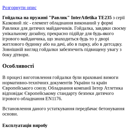
Розгорнути опис
Гойдалка на пружині "Равлик" InterAtletika ТE235
з серії
Казковий ліс - елемент обладнання виконаний у формі
Равлики для дитячих майданчиків. Гойдалка, завдяки своєму
унікальному дизайну, прекрасно підійде для будь-якого
ігрового майданчика, що знаходиться будь то у дворі
житлового будинку або на дачі, або в парку, або в дитсадку.
Зовнішній вигляд гойдалки забезпечить підвищену увагу з
боку дітвори.
Особливості
В процесі виготовлення гойдалки були враховані вимоги
нормативно-технічних документів України та країн
Європейського союзу. Обладнання компанії Інтер Атлетика
відповідає Європейському стандарту безпеки дитячого
ігрового обладнання EN1176.
Встановлення даного устаткування передбачає бетонування
основи.
Експлуатація виробу