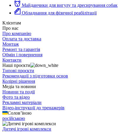
Майданчики для вигулу та дресирування собак
Обладнання для фізичної реабілітації
Клієнтам
Про нас
Про компанію
Оплата та доставка
Монтаж
Ремонт та гарантія
Обмін і повернення
Контакти
Наші проєкти
Типові проєкти
Рекомендації з підготовки основ
Колірні рішення
Медіа та новини
Новини та події
Фото та відео
Рекламні матеріали
Відео-інструкції до тренажерів
Солов’їною
російською
Дитячі ігрові комплекси