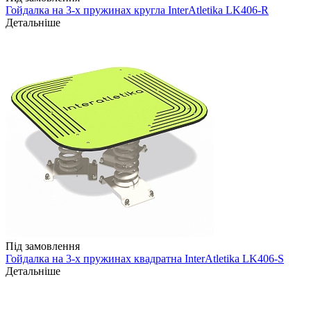
Гойдалка на 3-х пружинах кругла InterAtletika LK406-R
Детальніше
Під замовлення
Гойдалка на 3-х пружинах квадратна InterAtletika LK406-S
Детальніше