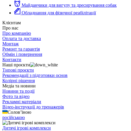
Майданчики для вигулу та дресирування собак
Обладнання для фізичної реабілітації
Клієнтам
Про нас
Про компанію
Оплата та доставка
Монтаж
Ремонт та гарантія
Обмін і повернення
Контакти
Наші проєкти
Типові проєкти
Рекомендації з підготовки основ
Колірні рішення
Медіа та новини
Новини та події
Фото та відео
Рекламні матеріали
Відео-інструкції до тренажерів
Солов’їною
російською
Дитячі ігрові комплекси