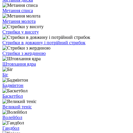
Метання списа
Метання молота
Стрибки у висоту
Стрибки в довжину і потрійний стрибок
Стрибки з жердиною
Штовхання ядра
Біг
Бадмінтон
Баскетбол
Великий теніс
Волейбол
Гандбол