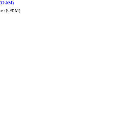
ю (ОФМ)
істю (ОФМ)