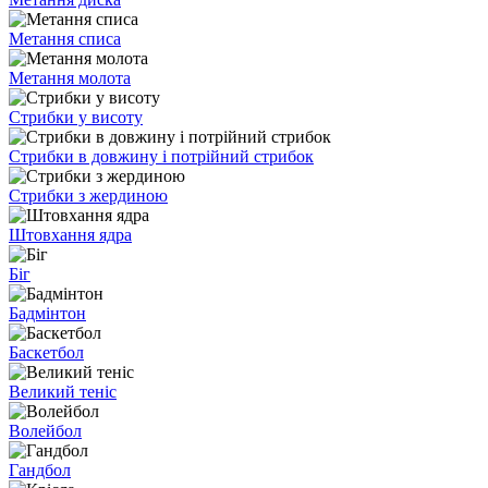
Метання списа
Метання молота
Стрибки у висоту
Стрибки в довжину і потрійний стрибок
Стрибки з жердиною
Штовхання ядра
Біг
Бадмінтон
Баскетбол
Великий теніс
Волейбол
Гандбол