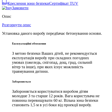
Креслення зони безпеки
Сертифікат TUV
Замовити
Опис
Розгорнути опис
Установка даного виробу передбачає бетонування основи.
Експлуатаційні обмеження
З метою безпеки Ваших дітей, не рекомендується
експлуатація виробу при складних погодних
умовах (ожеледь, снігопад, дощ, град, сильний
вітер та інше), при яких існує можливість
травмування дитини.
Забороняється
Забороняється користуватися виробом дітям
молодше 3 та старше 12 років. Вага користувача не
повинна перевищувати 60 кг. Вільна зона безпеки
становить 1,5 м в усі боки від проекції виробу.