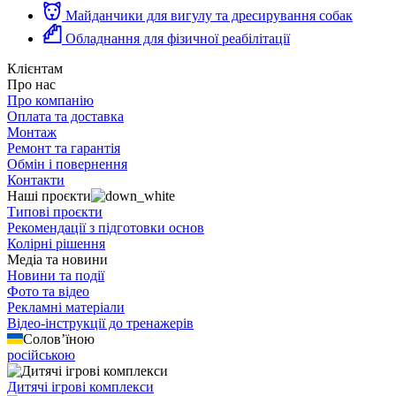
Майданчики для вигулу та дресирування собак
Обладнання для фізичної реабілітації
Клієнтам
Про нас
Про компанію
Оплата та доставка
Монтаж
Ремонт та гарантія
Обмін і повернення
Контакти
Наші проєкти
Типові проєкти
Рекомендації з підготовки основ
Колірні рішення
Медіа та новини
Новини та події
Фото та відео
Рекламні матеріали
Відео-інструкції до тренажерів
Солов’їною
російською
Дитячі ігрові комплекси