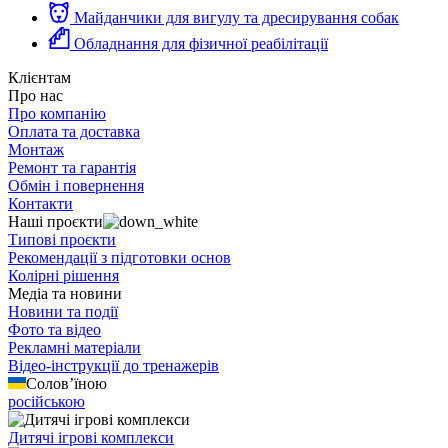
Майданчики для вигулу та дресирування собак
Обладнання для фізичної реабілітації
Клієнтам
Про нас
Про компанію
Оплата та доставка
Монтаж
Ремонт та гарантія
Обмін і повернення
Контакти
Наші проєкти
Типові проєкти
Рекомендації з підготовки основ
Колірні рішення
Медіа та новини
Новини та події
Фото та відео
Рекламні матеріали
Відео-інструкції до тренажерів
Солов’їною
російською
Дитячі ігрові комплекси