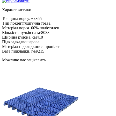
Замовити
Характеристики
Товщина ворсу, мк
365
Тип покриття
штучна трава
Матеріал ворса
100% поліетилен
Кількість пучків на м²
8033
Ширина рулона, см
410
Підкладка
двошарова
Матеріал підкладки
поліпропілен
Вага підкладки, г/м²
215
Можливо вас зацікавить