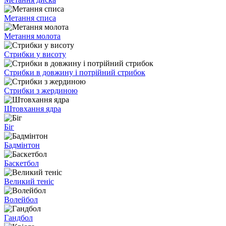
Метання списа
Метання молота
Стрибки у висоту
Стрибки в довжину і потрійний стрибок
Стрибки з жердиною
Штовхання ядра
Біг
Бадмінтон
Баскетбол
Великий теніс
Волейбол
Гандбол