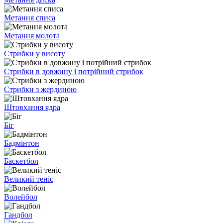
Метання списа
Метання молота
Стрибки у висоту
Стрибки в довжину і потрійний стрибок
Стрибки з жердиною
Штовхання ядра
Біг
Бадмінтон
Баскетбол
Великий теніс
Волейбол
Гандбол