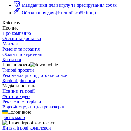
Майданчики для вигулу та дресирування собак
Обладнання для фізичної реабілітації
Клієнтам
Про нас
Про компанію
Оплата та доставка
Монтаж
Ремонт та гарантія
Обмін і повернення
Контакти
Наші проєкти
Типові проєкти
Рекомендації з підготовки основ
Колірні рішення
Медіа та новини
Новини та події
Фото та відео
Рекламні матеріали
Відео-інструкції до тренажерів
Солов’їною
російською
Дитячі ігрові комплекси