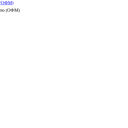
ю (ОФМ)
істю (ОФМ)