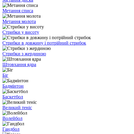
Метання списа
Метання молота
Стрибки у висоту
Стрибки в довжину і потрійний стрибок
Стрибки з жердиною
Штовхання ядра
Біг
Бадмінтон
Баскетбол
Великий теніс
Волейбол
Гандбол