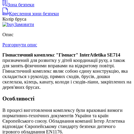
Зона безпеки
Креслення зони безпеки
Колір бруса
Замовити
Опис
Розгорнути опис
Гімнастичний комплекс "Гімнаст" InterAtletika SE714
призначений для розвитку у дітей координації руху, а також
для занять фізичними вправами на відкритому повітрі.
Гімнастичний комплекс являє собою єдину конструкцію, яка
складається з рукохіду, прямих сходів, брусів, дошки
скелелаза, кілець, канату, колоди і сходів-ліани, закріплених на
дерев'яних брусах.
Особливості
В процесі виготовлення комплексу були враховані вимоги
нормативно-технічних документів України та країн
Європейського союзу. Обладнання компанії Інтер Атлетика
відповідає Європейському стандарту безпеки дитячого
ігрового обладнання EN1176.