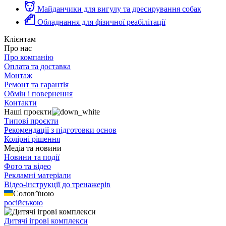
Майданчики для вигулу та дресирування собак
Обладнання для фізичної реабілітації
Клієнтам
Про нас
Про компанію
Оплата та доставка
Монтаж
Ремонт та гарантія
Обмін і повернення
Контакти
Наші проєкти
Типові проєкти
Рекомендації з підготовки основ
Колірні рішення
Медіа та новини
Новини та події
Фото та відео
Рекламні матеріали
Відео-інструкції до тренажерів
Солов’їною
російською
Дитячі ігрові комплекси