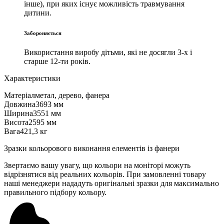
інше), при яких існує можливість травмування
дитини.
Забороняється
Використання виробу дітьми, які не досягли 3-х і
старше 12-ти років.
Характеристики
Матеріал
метал, дерево, фанера
Довжина
3693 мм
Ширина
3551 мм
Висота
2595 мм
Вага
421,3 кг
Зразки кольорового виконання елементів із фанери
Звертаємо вашу увагу, що кольори на моніторі можуть
відрізнятися від реальних кольорів. При замовленні товару
наші менеджери нададуть оригінальні зразки для максимально
правильного підбору кольору.