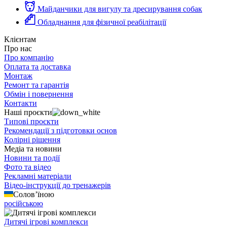
Майданчики для вигулу та дресирування собак
Обладнання для фізичної реабілітації
Клієнтам
Про нас
Про компанію
Оплата та доставка
Монтаж
Ремонт та гарантія
Обмін і повернення
Контакти
Наші проєкти
Типові проєкти
Рекомендації з підготовки основ
Колірні рішення
Медіа та новини
Новини та події
Фото та відео
Рекламні матеріали
Відео-інструкції до тренажерів
Солов’їною
російською
Дитячі ігрові комплекси