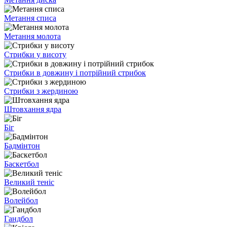
Метання списа
Метання молота
Стрибки у висоту
Стрибки в довжину і потрійний стрибок
Стрибки з жердиною
Штовхання ядра
Біг
Бадмінтон
Баскетбол
Великий теніс
Волейбол
Гандбол