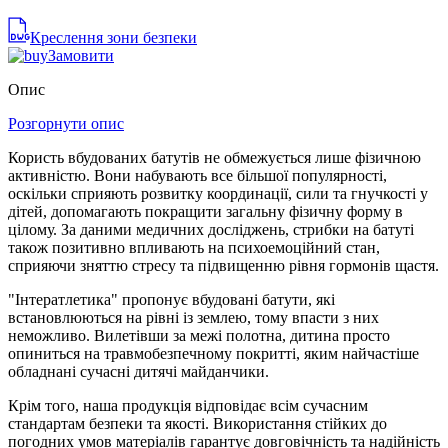
Креслення зони безпеки
Замовити
Опис
Розгорнути опис
Користь вбудованих батутів не обмежується лише фізичною
активністю. Вони набувають все більшої популярності,
оскільки сприяють розвитку координації, сили та гнучкості у
дітей, допомагають покращити загальну фізичну форму в
цілому. За даними медичних досліджень, стрибки на батуті
також позитивно впливають на психоемоційний стан,
сприяючи зняттю стресу та підвищенню рівня гормонів щастя.
"Інтератлетика" пропонує вбудовані батути, які
встановлюються на рівні із землею, тому впасти з них
неможливо. Вилетівши за межі полотна, дитина просто
опиниться на травмобезпечному покритті, яким найчастіше
обладнані сучасні дитячі майданчики.
Крім того, наша продукція відповідає всім сучасним
стандартам безпеки та якості. Використання стійких до
погодних умов матеріалів гарантує довговічність та надійність