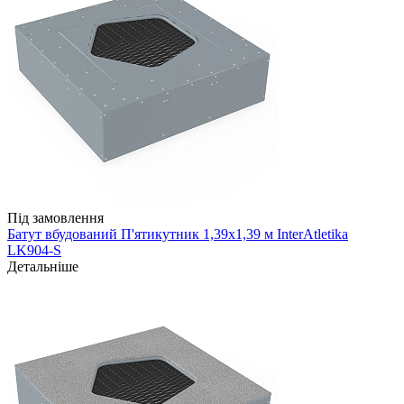
Під замовлення
Батут вбудований П'ятикутник 1,39х1,39 м InterAtletika
LK904-S
Детальніше