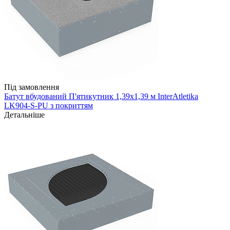
Під замовлення
Батут вбудований П'ятикутник 1,39х1,39 м InterAtletika
LK904-S-PU з покриттям
Детальніше