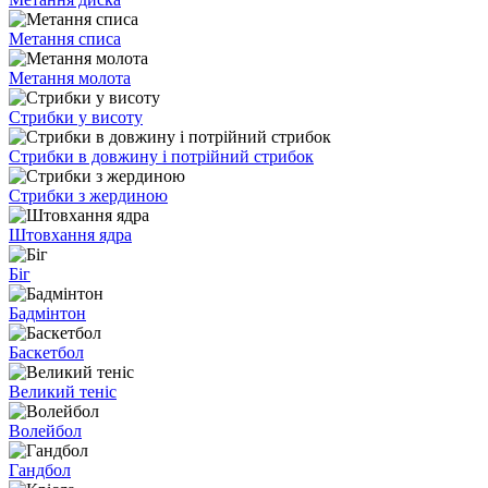
Метання списа
Метання молота
Стрибки у висоту
Стрибки в довжину і потрійний стрибок
Стрибки з жердиною
Штовхання ядра
Біг
Бадмінтон
Баскетбол
Великий теніс
Волейбол
Гандбол