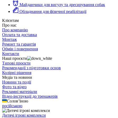
Майданчики для вигулу та дресирування собак
Обладнання для фізичної реабілітації
Клієнтам
Про нас
Про компанію
Оплата та доставка
Монтаж
Ремонт та гарантія
Обмін і повернення
Контакти
Наші проєкти
Типові проєкти
Рекомендації з підготовки основ
Колірні рішення
Медіа та новини
Новини та події
Фото та відео
Рекламні матеріали
Відео-інструкції до тренажерів
Солов’їною
російською
Дитячі ігрові комплекси