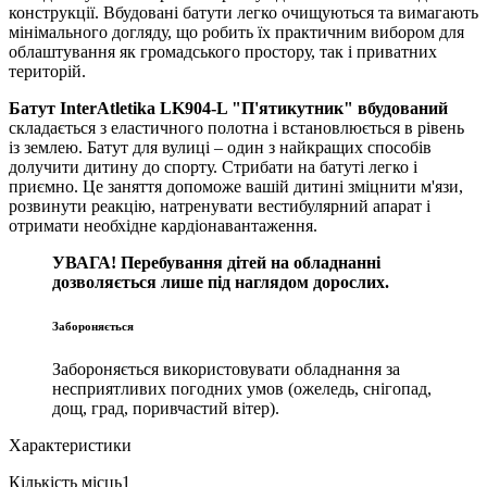
конструкції. Вбудовані батути легко очищуються та вимагають
мінімального догляду, що робить їх практичним вибором для
облаштування як громадського простору, так і приватних
територій.
Батут InterAtletika LK904-L "П'ятикутник" вбудований
складається з еластичного полотна і встановлюється в рівень
із землею. Батут для вулиці – один з найкращих способів
долучити дитину до спорту. Стрибати на батуті легко і
приємно. Це заняття допоможе вашій дитині зміцнити м'язи,
розвинути реакцію, натренувати вестибулярний апарат і
отримати необхідне кардіонавантаження.
УВАГА! Перебування дітей на обладнанні
дозволяється лише під наглядом дорослих.
Забороняється
Забороняється використовувати обладнання за
несприятливих погодних умов (ожеледь, снігопад,
дощ, град, поривчастий вітер).
Характеристики
Кількість місць
1