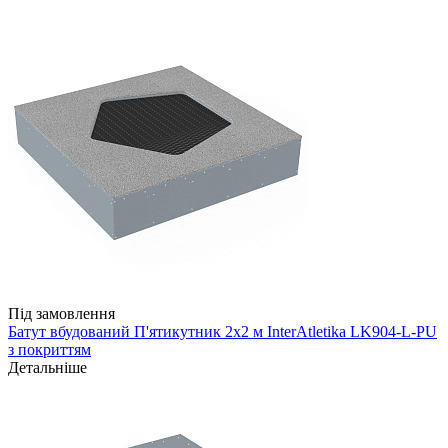
Під замовлення
Батут вбудований П'ятикутник 2х2 м InterAtletika LK904-L-PU
з покриттям
Детальніше