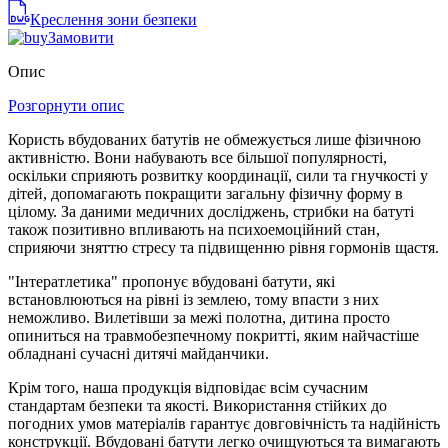
Креслення зони безпеки
Замовити
Опис
Розгорнути опис
Користь вбудованих батутів не обмежується лише фізичною
активністю. Вони набувають все більшої популярності,
оскільки сприяють розвитку координації, сили та гнучкості у
дітей, допомагають покращити загальну фізичну форму в
цілому. За даними медичних досліджень, стрибки на батуті
також позитивно впливають на психоемоційний стан,
сприяючи зняттю стресу та підвищенню рівня гормонів щастя.
"Інтератлетика" пропонує вбудовані батути, які
встановлюються на рівні із землею, тому впасти з них
неможливо. Вилетівши за межі полотна, дитина просто
опиниться на травмобезпечному покритті, яким найчастіше
обладнані сучасні дитячі майданчики.
Крім того, наша продукція відповідає всім сучасним
стандартам безпеки та якості. Використання стійких до
погодних умов матеріалів гарантує довговічність та надійність
конструкції. Вбудовані батути легко очищуються та вимагають