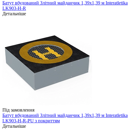
Батут вбудований Злітний майданчик 1,39х1,39 м Interatletika
LK903-H-R
Детальніше
Під замовлення
Батут вбудований Злітний майданчик 1,39х1,39 м Interatletika
LK903-H-R-PU з покриттям
Детальніше