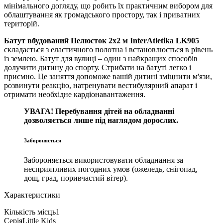
мінімального догляду, що робить їх практичним вибором для
облаштування як громадського простору, так і приватних
територій.
Батут вбудований Пелюсток 2х2 м InterAtletika LK905
складається з еластичного полотна і встановлюється в рівень
із землею. Батут для вулиці – один з найкращих способів
долучити дитину до спорту. Стрибати на батуті легко і
приємно. Це заняття допоможе вашій дитині зміцнити м'язи,
розвинути реакцію, натренувати вестибулярний апарат і
отримати необхідне кардіонавантаження.
УВАГА! Перебування дітей на обладнанні
дозволяється лише під наглядом дорослих.
Забороняється
Забороняється використовувати обладнання за
несприятливих погодних умов (ожеледь, снігопад,
дощ, град, поривчастий вітер).
Характеристики
Кількість місць
1
Серія
Little Kids