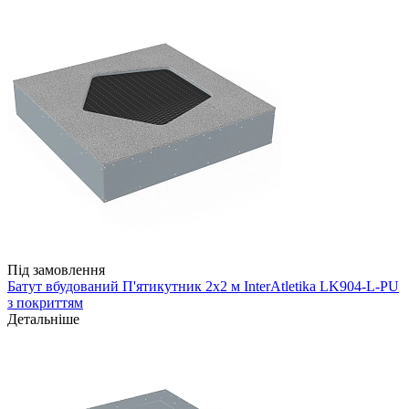
Під замовлення
Батут вбудований П'ятикутник 2х2 м InterAtletika LK904-L-PU
з покриттям
Детальніше