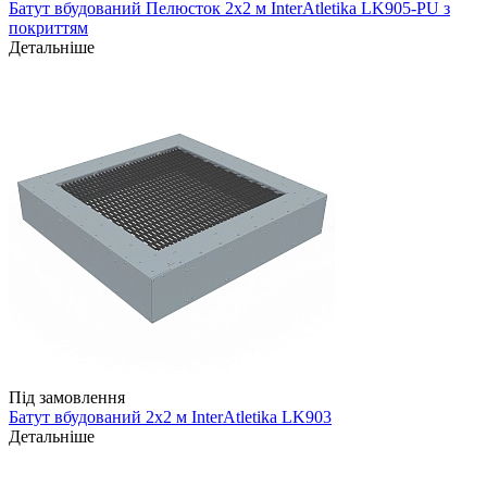
Батут вбудований Пелюсток 2х2 м InterAtletika LK905-PU з
покриттям
Детальніше
Під замовлення
Батут вбудований 2х2 м InterAtletika LK903
Детальніше