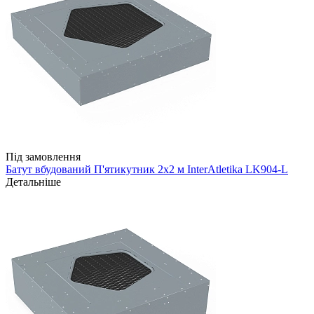
Під замовлення
Батут вбудований П'ятикутник 2х2 м InterAtletika LK904-L
Детальніше