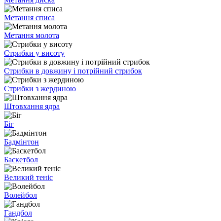
Метання списа
Метання молота
Стрибки у висоту
Стрибки в довжину і потрійний стрибок
Стрибки з жердиною
Штовхання ядра
Біг
Бадмінтон
Баскетбол
Великий теніс
Волейбол
Гандбол