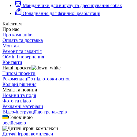
Майданчики для вигулу та дресирування собак
Обладнання для фізичної реабілітації
Клієнтам
Про нас
Про компанію
Оплата та доставка
Монтаж
Ремонт та гарантія
Обмін і повернення
Контакти
Наші проєкти
Типові проєкти
Рекомендації з підготовки основ
Колірні рішення
Медіа та новини
Новини та події
Фото та відео
Рекламні матеріали
Відео-інструкції до тренажерів
Солов’їною
російською
Дитячі ігрові комплекси