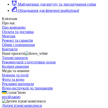
Майданчики для вигулу та дресирування собак
Обладнання для фізичної реабілітації
Клієнтам
Про нас
Про компанію
Оплата та доставка
Монтаж
Ремонт та гарантія
Обмін і повернення
Контакти
Наші проєкти
Типові проєкти
Рекомендації з підготовки основ
Колірні рішення
Медіа та новини
Новини та події
Фото та відео
Рекламні матеріали
Відео-інструкції до тренажерів
Солов’їною
російською
Дитячі ігрові комплекси