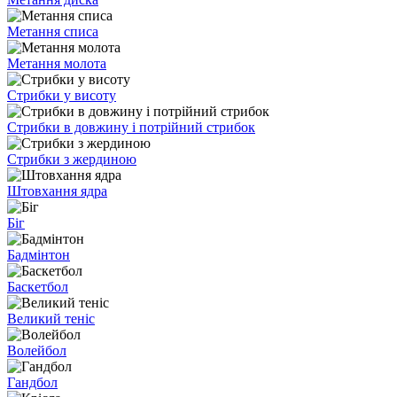
Метання списа
Метання молота
Стрибки у висоту
Стрибки в довжину і потрійний стрибок
Стрибки з жердиною
Штовхання ядра
Біг
Бадмінтон
Баскетбол
Великий теніс
Волейбол
Гандбол