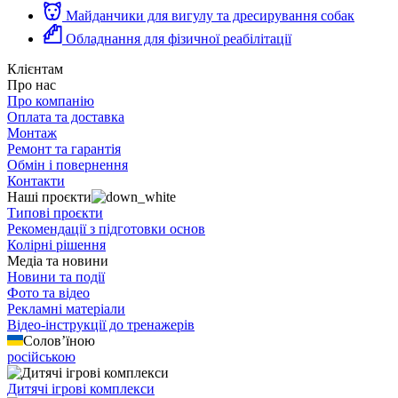
Майданчики для вигулу та дресирування собак
Обладнання для фізичної реабілітації
Клієнтам
Про нас
Про компанію
Оплата та доставка
Монтаж
Ремонт та гарантія
Обмін і повернення
Контакти
Наші проєкти
Типові проєкти
Рекомендації з підготовки основ
Колірні рішення
Медіа та новини
Новини та події
Фото та відео
Рекламні матеріали
Відео-інструкції до тренажерів
Солов’їною
російською
Дитячі ігрові комплекси