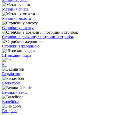
Метання списа
Метання молота
Стрибки у висоту
Стрибки в довжину і потрійний стрибок
Стрибки з жердиною
Штовхання ядра
Біг
Бадмінтон
Баскетбол
Великий теніс
Волейбол
Гандбол