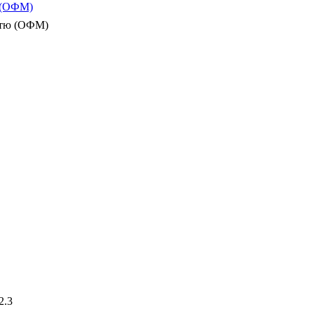
ю (ОФМ)
істю (ОФМ)
2.3