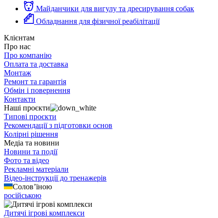
Майданчики для вигулу та дресирування собак
Обладнання для фізичної реабілітації
Клієнтам
Про нас
Про компанію
Оплата та доставка
Монтаж
Ремонт та гарантія
Обмін і повернення
Контакти
Наші проєкти
Типові проєкти
Рекомендації з підготовки основ
Колірні рішення
Медіа та новини
Новини та події
Фото та відео
Рекламні матеріали
Відео-інструкції до тренажерів
Солов’їною
російською
Дитячі ігрові комплекси