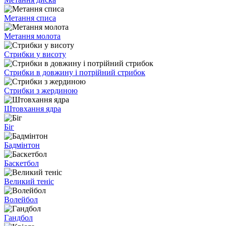
Метання списа
Метання молота
Стрибки у висоту
Стрибки в довжину і потрійний стрибок
Стрибки з жердиною
Штовхання ядра
Біг
Бадмінтон
Баскетбол
Великий теніс
Волейбол
Гандбол