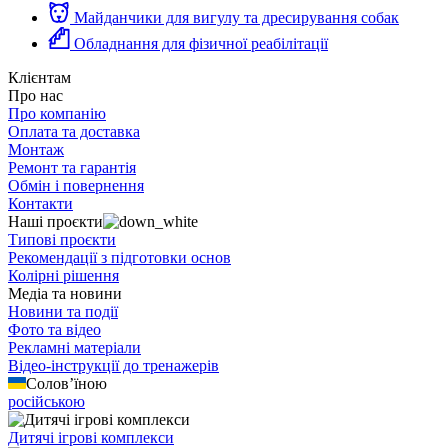
Майданчики для вигулу та дресирування собак
Обладнання для фізичної реабілітації
Клієнтам
Про нас
Про компанію
Оплата та доставка
Монтаж
Ремонт та гарантія
Обмін і повернення
Контакти
Наші проєкти
Типові проєкти
Рекомендації з підготовки основ
Колірні рішення
Медіа та новини
Новини та події
Фото та відео
Рекламні матеріали
Відео-інструкції до тренажерів
Солов’їною
російською
Дитячі ігрові комплекси