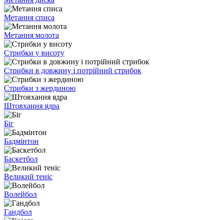
Метання списа
Метання молота
Стрибки у висоту
Стрибки в довжину і потрійний стрибок
Стрибки з жердиною
Штовхання ядра
Біг
Бадмінтон
Баскетбол
Великий теніс
Волейбол
Гандбол