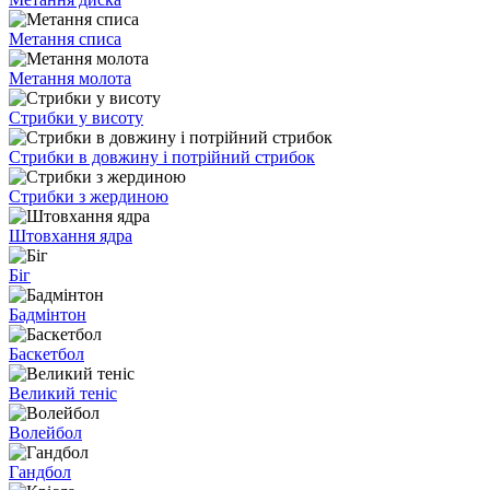
Метання списа
Метання молота
Стрибки у висоту
Стрибки в довжину і потрійний стрибок
Стрибки з жердиною
Штовхання ядра
Біг
Бадмінтон
Баскетбол
Великий теніс
Волейбол
Гандбол