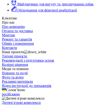
Майданчики для вигулу та дресирування собак
Обладнання для фізичної реабілітації
Клієнтам
Про нас
Про компанію
Оплата та доставка
Монтаж
Ремонт та гарантія
Обмін і повернення
Контакти
Наші проєкти
Типові проєкти
Рекомендації з підготовки основ
Колірні рішення
Медіа та новини
Новини та події
Фото та відео
Рекламні матеріали
Відео-інструкції до тренажерів
Солов’їною
російською
Дитячі ігрові комплекси