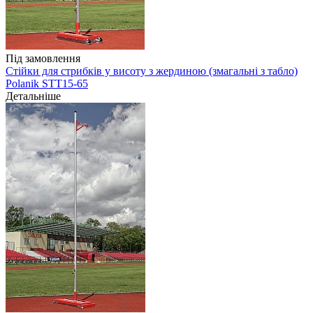
Під замовлення
Стійки для стрибків у висоту з жердиною (змагальні з табло)
Polanik STT15-65
Детальніше