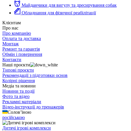
Майданчики для вигулу та дресирування собак
Обладнання для фізичної реабілітації
Клієнтам
Про нас
Про компанію
Оплата та доставка
Монтаж
Ремонт та гарантія
Обмін і повернення
Контакти
Наші проєкти
Типові проєкти
Рекомендації з підготовки основ
Колірні рішення
Медіа та новини
Новини та події
Фото та відео
Рекламні матеріали
Відео-інструкції до тренажерів
Солов’їною
російською
Дитячі ігрові комплекси