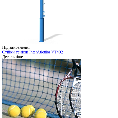
Під замовлення
Стійки тенісні InterAtletika УТ402
Детальніше