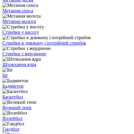
Метання списа
Метання молота
Стрибки у висоту
Стрибки в довжину і потрійний стрибок
Стрибки з жердиною
Штовхання ядра
Біг
Бадмінтон
Баскетбол
Великий теніс
Волейбол
Гандбол