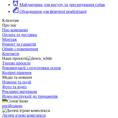
Майданчики для вигулу та дресирування собак
Обладнання для фізичної реабілітації
Клієнтам
Про нас
Про компанію
Оплата та доставка
Монтаж
Ремонт та гарантія
Обмін і повернення
Контакти
Наші проєкти
Типові проєкти
Рекомендації з підготовки основ
Колірні рішення
Медіа та новини
Новини та події
Фото та відео
Рекламні матеріали
Відео-інструкції до тренажерів
Солов’їною
російською
Дитячі ігрові комплекси