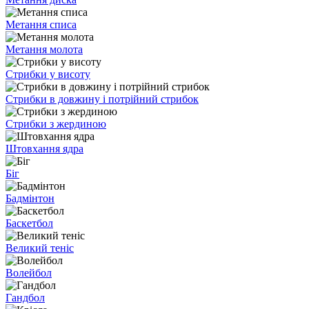
Метання списа
Метання молота
Стрибки у висоту
Стрибки в довжину і потрійний стрибок
Стрибки з жердиною
Штовхання ядра
Біг
Бадмінтон
Баскетбол
Великий теніс
Волейбол
Гандбол