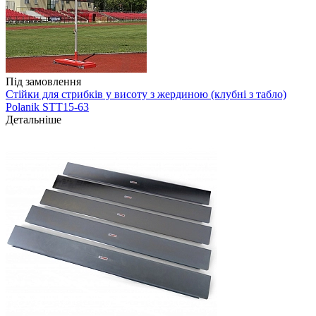
Під замовлення
Стійки для стрибків у висоту з жердиною (клубні з табло)
Polanik STT15-63
Детальніше