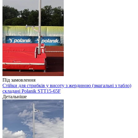
Під замовлення
Стійки для стрибків у висоту з жердиною (змагальні з табло)
складані Polanik STT15-65F
Детальніше