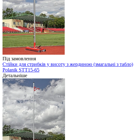
Під замовлення
Стійки для стрибків у висоту з жердиною (змагальні з табло)
Polanik STT15-65
Детальніше