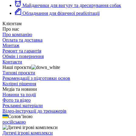
Майданчики для вигулу та дресирування собак
Обладнання для фізичної реабілітації
Клієнтам
Про нас
Про компанію
Оплата та доставка
Монтаж
Ремонт та гарантія
Обмін і повернення
Контакти
Наші проєкти
Типові проєкти
Рекомендації з підготовки основ
Колірні рішення
Медіа та новини
Новини та події
Фото та відео
Рекламні матеріали
Відео-інструкції до тренажерів
Солов’їною
російською
Дитячі ігрові комплекси