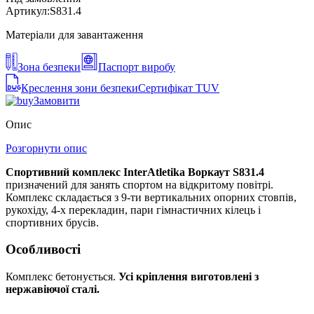
Артикул:
S831.4
Матеріали для завантаження
Зона безпеки
Паспорт виробу
Креслення зони безпеки
Сертифікат TUV
Замовити
Опис
Розгорнути опис
Спортивний комплекс InterAtletika Воркаут S831.4
призначений для занять спортом на відкритому повітрі.
Комплекс складається з 9-ти вертикальних опорних стовпів,
рукохіду, 4-х перекладин, пари гімнастичних кілець і
спортивних брусів.
Особливості
Комплекс бетонується.
Усі кріплення виготовлені з
нержавіючої сталі.