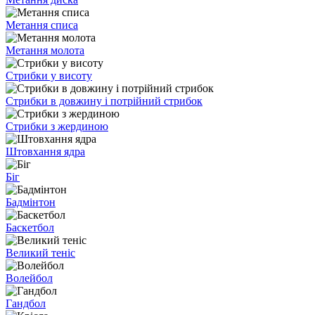
Метання списа
Метання молота
Стрибки у висоту
Стрибки в довжину і потрійний стрибок
Стрибки з жердиною
Штовхання ядра
Біг
Бадмінтон
Баскетбол
Великий теніс
Волейбол
Гандбол