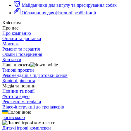
Майданчики для вигулу та дресирування собак
Обладнання для фізичної реабілітації
Клієнтам
Про нас
Про компанію
Оплата та доставка
Монтаж
Ремонт та гарантія
Обмін і повернення
Контакти
Наші проєкти
Типові проєкти
Рекомендації з підготовки основ
Колірні рішення
Медіа та новини
Новини та події
Фото та відео
Рекламні матеріали
Відео-інструкції до тренажерів
Солов’їною
російською
Дитячі ігрові комплекси