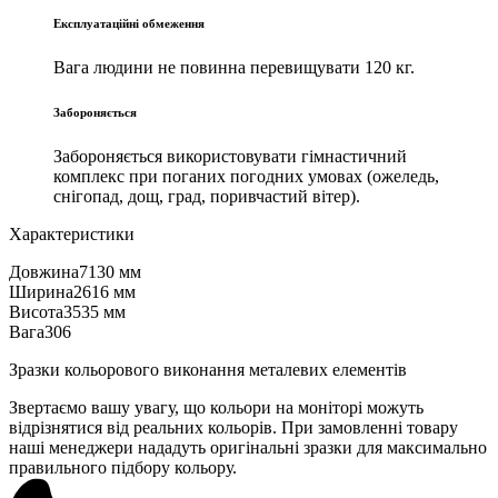
Експлуатаційні обмеження
Вага людини не повинна перевищувати 120 кг.
Забороняється
Забороняється використовувати гімнастичний
комплекс при поганих погодних умовах (ожеледь,
снігопад, дощ, град, поривчастий вітер).
Характеристики
Довжина
7130 мм
Ширина
2616 мм
Висота
3535 мм
Вага
306
Зразки кольорового виконання металевих елементів
Звертаємо вашу увагу, що кольори на моніторі можуть
відрізнятися від реальних кольорів. При замовленні товару
наші менеджери нададуть оригінальні зразки для максимально
правильного підбору кольору.