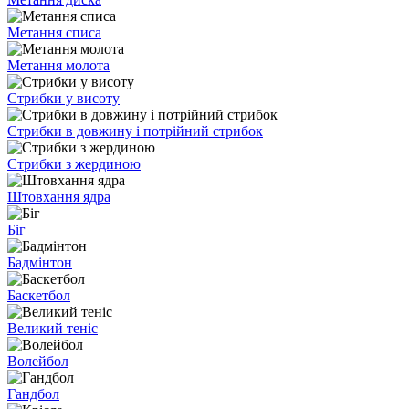
Метання списа
Метання молота
Стрибки у висоту
Стрибки в довжину і потрійний стрибок
Стрибки з жердиною
Штовхання ядра
Біг
Бадмінтон
Баскетбол
Великий теніс
Волейбол
Гандбол