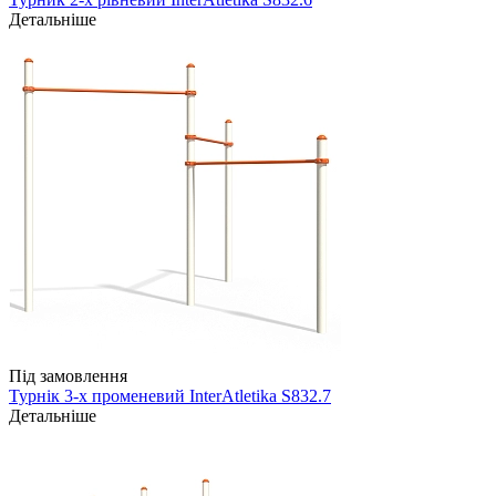
Детальніше
Під замовлення
Турнік 3-х променевий InterAtletika S832.7
Детальніше