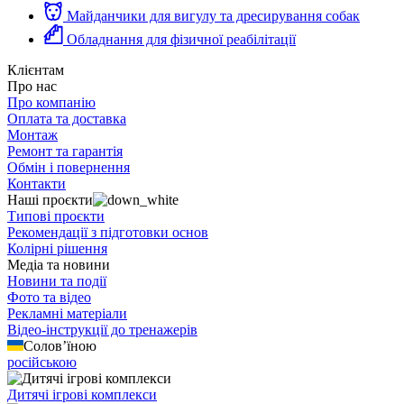
Майданчики для вигулу та дресирування собак
Обладнання для фізичної реабілітації
Клієнтам
Про нас
Про компанію
Оплата та доставка
Монтаж
Ремонт та гарантія
Обмін і повернення
Контакти
Наші проєкти
Типові проєкти
Рекомендації з підготовки основ
Колірні рішення
Медіа та новини
Новини та події
Фото та відео
Рекламні матеріали
Відео-інструкції до тренажерів
Солов’їною
російською
Дитячі ігрові комплекси