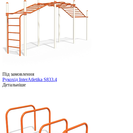
Під замовлення
Рукохід InterAtletika S833.4
Детальніше