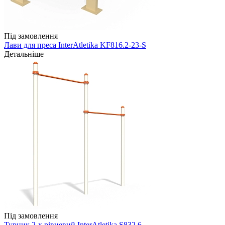
Під замовлення
Лави для преса InterAtletika KF816.2-23-S
Детальніше
Під замовлення
Турник 2-х рівневий InterAtletika S832.6