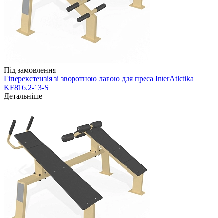
Під замовлення
Гіперекстензія зі зворотною лавою для преса InterAtletika
KF816.2-13-S
Детальніше