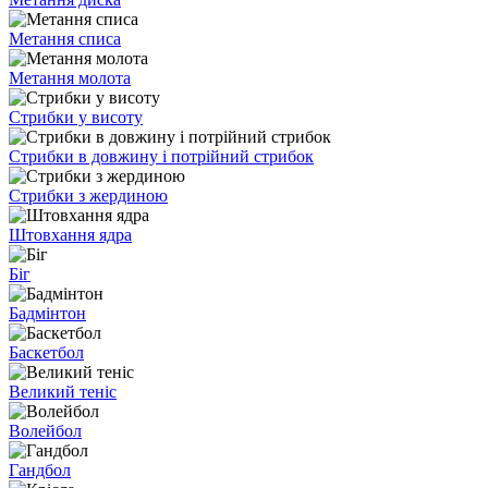
Метання списа
Метання молота
Стрибки у висоту
Стрибки в довжину і потрійний стрибок
Стрибки з жердиною
Штовхання ядра
Біг
Бадмінтон
Баскетбол
Великий теніс
Волейбол
Гандбол