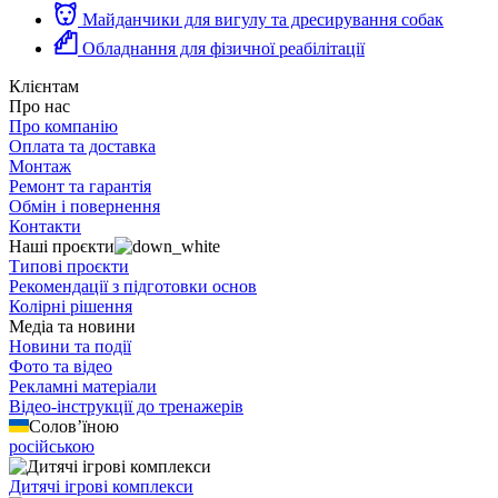
Майданчики для вигулу та дресирування собак
Обладнання для фізичної реабілітації
Клієнтам
Про нас
Про компанію
Оплата та доставка
Монтаж
Ремонт та гарантія
Обмін і повернення
Контакти
Наші проєкти
Типові проєкти
Рекомендації з підготовки основ
Колірні рішення
Медіа та новини
Новини та події
Фото та відео
Рекламні матеріали
Відео-інструкції до тренажерів
Солов’їною
російською
Дитячі ігрові комплекси