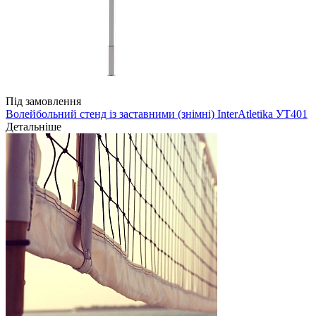
Під замовлення
Волейбольний стенд із заставними (знімні) InterAtletika УТ401
Детальніше