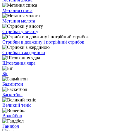
Метання списа
Метання молота
Стрибки у висоту
Стрибки в довжину і потрійний стрибок
Стрибки з жердиною
Штовхання ядра
Біг
Бадмінтон
Баскетбол
Великий теніс
Волейбол
Гандбол