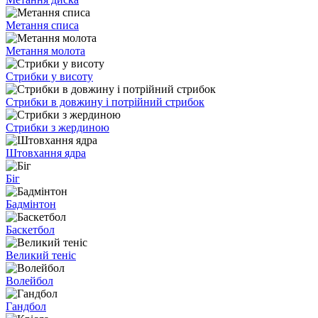
Метання списа
Метання молота
Стрибки у висоту
Стрибки в довжину і потрійний стрибок
Стрибки з жердиною
Штовхання ядра
Біг
Бадмінтон
Баскетбол
Великий теніс
Волейбол
Гандбол