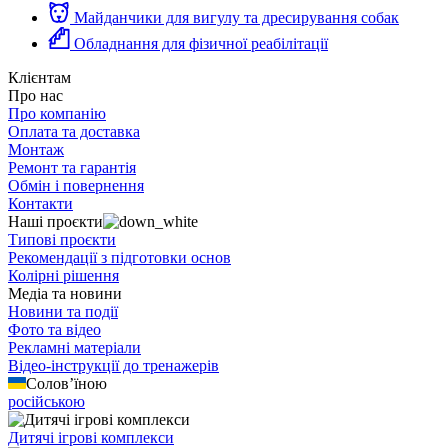
Майданчики для вигулу та дресирування собак
Обладнання для фізичної реабілітації
Клієнтам
Про нас
Про компанію
Оплата та доставка
Монтаж
Ремонт та гарантія
Обмін і повернення
Контакти
Наші проєкти
Типові проєкти
Рекомендації з підготовки основ
Колірні рішення
Медіа та новини
Новини та події
Фото та відео
Рекламні матеріали
Відео-інструкції до тренажерів
Солов’їною
російською
Дитячі ігрові комплекси