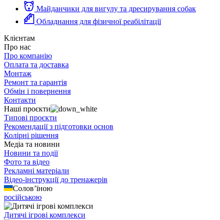
Майданчики для вигулу та дресирування собак
Обладнання для фізичної реабілітації
Клієнтам
Про нас
Про компанію
Оплата та доставка
Монтаж
Ремонт та гарантія
Обмін і повернення
Контакти
Наші проєкти
Типові проєкти
Рекомендації з підготовки основ
Колірні рішення
Медіа та новини
Новини та події
Фото та відео
Рекламні матеріали
Відео-інструкції до тренажерів
Солов’їною
російською
Дитячі ігрові комплекси