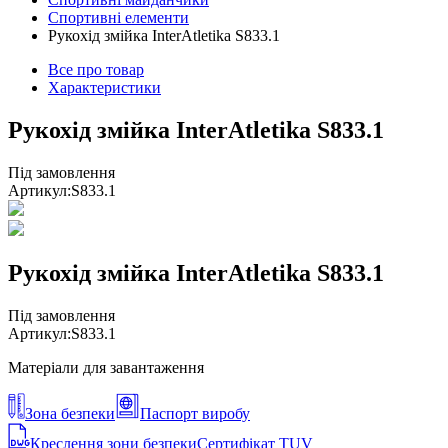
Спортивні елементи
Рукохід змійка InterAtletika S833.1
Все про товар
Характеристики
Рукохід змійка InterAtletika S833.1
Під замовлення
Артикул:
S833.1
Рукохід змійка InterAtletika S833.1
Під замовлення
Артикул:
S833.1
Матеріали для завантаження
Зона безпеки
Паспорт виробу
Креслення зони безпеки
Сертифікат TUV