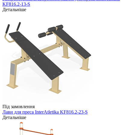
KF816.2-13-S
Детальніше
Під замовлення
Лави для преса InterAtletika KF816.2-23-S
Детальніше