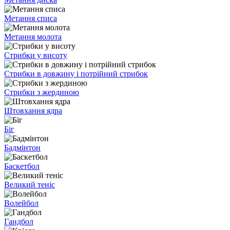
Метання списа
Метання молота
Стрибки у висоту
Стрибки в довжину і потрійний стрибок
Стрибки з жердиною
Штовхання ядра
Біг
Бадмінтон
Баскетбол
Великий теніс
Волейбол
Гандбол