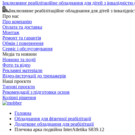
Інклюзивне реабілітаційне обладнання для дітей з інвалідніст
Інклюзивне реабілітаційне обладнання для дітей з інвалідн
Про нас
Про компанію
Оплата та доставка
Монтаж
Ремонт та гарантія
Обмін і повернення
Сервіс і обслуговування
Медіа та новини
Новини та події
Фото та відео
Рекламні матеріали
Відео-інструкції до тренажерів
Наші проєкти
Типові проєкти
Рекомендації з підготовки основ
Колірні рішення
Головна
Обладнання для фізичної реабілітації
Додаткове обладнання для реабілітації
Плечова арка подвійна InterAtletika S839.12