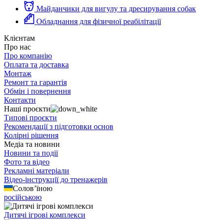
Майданчики для вигулу та дресирування собак
Обладнання для фізичної реабілітації
Клієнтам
Про нас
Про компанію
Оплата та доставка
Монтаж
Ремонт та гарантія
Обмін і повернення
Контакти
Наші проєкти
Типові проєкти
Рекомендації з підготовки основ
Колірні рішення
Медіа та новини
Новини та події
Фото та відео
Рекламні матеріали
Відео-інструкції до тренажерів
Солов’їною
російською
Дитячі ігрові комплекси