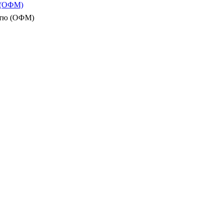
ю (ОФМ)
істю (ОФМ)