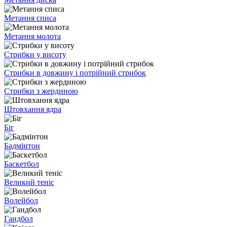
Метання списа
Метання молота
Стрибки у висоту
Стрибки в довжину і потрійний стрибок
Стрибки з жердиною
Штовхання ядра
Біг
Бадмінтон
Баскетбол
Великий теніс
Волейбол
Гандбол