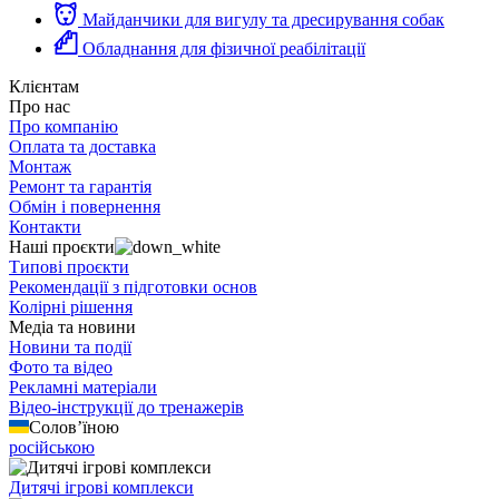
Майданчики для вигулу та дресирування собак
Обладнання для фізичної реабілітації
Клієнтам
Про нас
Про компанію
Оплата та доставка
Монтаж
Ремонт та гарантія
Обмін і повернення
Контакти
Наші проєкти
Типові проєкти
Рекомендації з підготовки основ
Колірні рішення
Медіа та новини
Новини та події
Фото та відео
Рекламні матеріали
Відео-інструкції до тренажерів
Солов’їною
російською
Дитячі ігрові комплекси