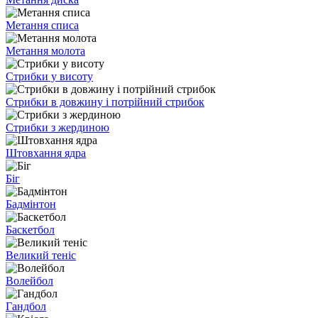
Метання списа
Метання молота
Стрибки у висоту
Стрибки в довжину і потрійний стрибок
Стрибки з жердиною
Штовхання ядра
Біг
Бадмінтон
Баскетбол
Великий теніс
Волейбол
Гандбол