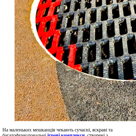
На маленьких мешканців чекають сучасні, яскраві та
багатофункціональні
ігрові комплекси
, створені з