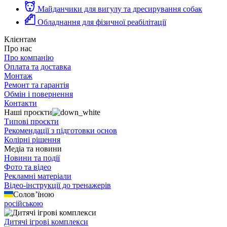
Майданчики для вигулу та дресирування собак
Обладнання для фізичної реабілітації
Клієнтам
Про нас
Про компанію
Оплата та доставка
Монтаж
Ремонт та гарантія
Обмін і повернення
Контакти
Наші проєкти
Типові проєкти
Рекомендації з підготовки основ
Колірні рішення
Медіа та новини
Новини та події
Фото та відео
Рекламні матеріали
Відео-інструкції до тренажерів
Солов’їною
російською
Дитячі ігрові комплекси