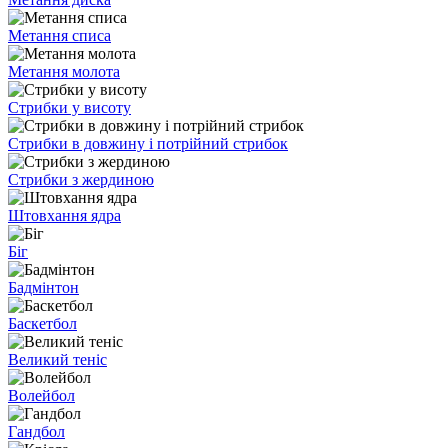
Метання списа
Метання молота
Стрибки у висоту
Стрибки в довжину і потрійний стрибок
Стрибки з жердиною
Штовхання ядра
Біг
Бадмінтон
Баскетбол
Великий теніс
Волейбол
Гандбол